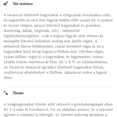
Téli védelem
A tavasszal ültethető hagymákat a virágszárak leszáradása után,
de legkésőbb az első őszi fagyok beállta előtt szedje fel. A nyáron
és ősszel virágzó, tavaszi ültetésű hagymákat és gumókat
(kardvirág, dáliák, begóniák, stb.) – tekintettel
fagyérzékenységükre- csak a májusi fagyok után ültesse ki.
Melegebb fekvésű helyeken esetleg már április végén. A
bebarnult illetve befeketedett, száraz leveleket vágja le, de a
hagymákat késő őszig hagyja a földben érni. Október végén,
száraz időben vegye ki a hagymákat, és fagymentes, száraz,
szellős helyen teleltesse át őket, kb. 5-8 ?C-os hőmérsékleten.
Az ősszel és tavasszal egyaránt ültethető hagymákat (frézia,
szellőrózsa) átteleltetheti a földben, takarással védve a fagyok
ellen.
Ültetés
A virághagymákat ültetés előtt célszerű a gombabetegségek ellen
kb. 3-4 órán át Fundazol 0, 2%-os oldatban áztatni. Ez a művelet
egyben a csírázást is elősegíti. Az ültetési mélység általában a