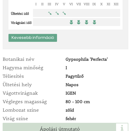
I
II
III
IV
V
VI
VII
VIII
IX
X
XI
XII
Ültetési idő
Virágzási idő
Kevesebb információ
Botanikai név
Gypsophila 'Perfecta'
Hagyma minőség
I
Téliesítés
Fagytűrő
Ültetési hely
Napos
Vágottvirágnak
IGEN
Végleges magasság
80 - 100 cm
Lombozat színe
zöld
Virág színe
fehér
Ápolási útmutató