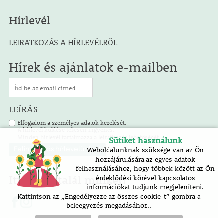
Hírlevél
LEIRATKOZÁS A HÍRLEVÉLRŐL
Hírek és ajánlatok e-mailben
LEÍRÁS
Elfogadom a személyes adatok kezelését.
A hírlevél küldése teljesen ingyenes.
Minden hírlevél tartalmazza a leiratkozás lehetőségét.
Sütiket használunk
Weboldalunknak szüksége van az Ön
hozzájárulására az egyes adatok
felhasználásához, hogy többek között az Ön
Itt is megtalál minket!
érdeklődési körével kapcsolatos
információkat tudjunk megjeleníteni.
Kattintson az „Engedélyezze az összes cookie-t” gombra a
beleegyezés megadásához..