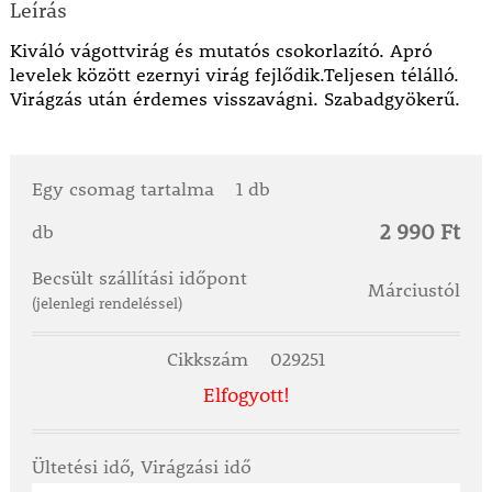
Leírás
Kiváló vágottvirág és mutatós csokorlazító. Apró
levelek között ezernyi virág fejlődik.Teljesen télálló.
Virágzás után érdemes visszavágni. Szabadgyökerű.
Egy csomag tartalma
1 db
2 990 Ft
db
Becsült szállítási időpont
Márciustól
(jelenlegi rendeléssel)
Cikkszám
029251
Elfogyott!
Ültetési idő, Virágzási idő