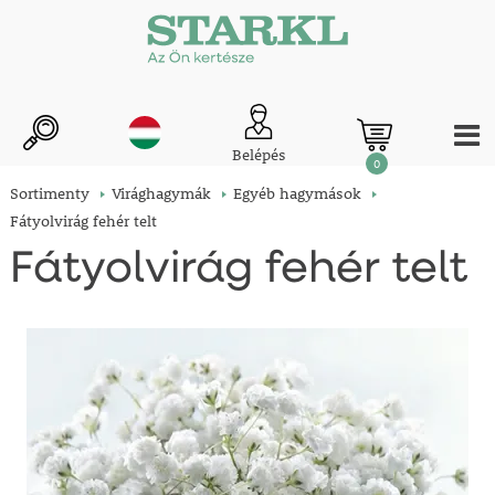
Belépés
0
Sortimenty
Virághagymák
Egyéb hagymások
Fátyolvirág fehér telt
Fátyolvirág fehér telt