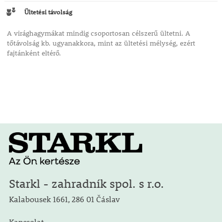
Ültetési távolság
A virághagymákat mindig csoportosan célszerű ültetni. A
tőtávolság kb. ugyanakkora, mint az ültetési mélység, ezért
fajtánként eltérő.
Starkl - zahradník spol. s r.o.
Kalabousek 1661, 286 01 Čáslav
Kapcsolat