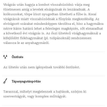
Virágzás után hagyja a lombot visszahúzódni: várja meg
türelmesen amíg a levelek elsárgulnak és leszáradnak. A
krókuszokat, törpe íriszt nyugodtan ültetheti a fűbe is. Korai
virágzásuk miatt visszahúzódnak a fűnyírás megkezdéséig. Az
elvirágzott szárakat mindenképpen távolítsa el, hisz a hagymákra
nézve káros hatású lehet a felesleges magképzés, sőt elmaradhat
a következő évi virágzás is. Az őszi ültetésű virághagymáknál a
kifejlődött fiókhagymákat (pl. tulipánoknál) rendszeresen
válassza le az anyahagymáról.
Öntözés
Az ültetés után nem igényelnek további öntözést.
Tápanyagutánpótlás
Tavasszal, mihelyt megjelennek a hajtások, szórjon ki
szervestrágyát, vagy komplex műtrágyát.