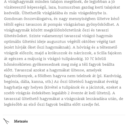
A virághagymák minden talajon megélnek, de legjobban a jó
vízáteresztő képességű, laza, humuszban gazdag kerti talajokat
kedvelik. Ültethetők virágládába és más virágedénybe is.
Gondosan összeválogatva, és nagy mennyiségben ültetve késő
téltől egész tavaszon át pompás virágzásban gyönyörködhet. A
virághagymák között megkülönböztetünk őszi és tavaszi
ültetésűeket. Szinte valamennyi tavasszal virágzó hagymás
optimális ültetési ideje augusztus végétől október végéig tart
(ezért hívják őket őszi hagymáknak). A hóvirág és a téltemető
virágzik először, majd a krókuszok és nárciszok, a Scilla fajokon
át egészen a májusig is virágzó tulipánokig. 10 ?C körüli
hőmérsékleten gyökeresednek meg még a téli fagyok beállta
előtt. Tavasszal azokat a hagymákat ültesse, amelyek
fagyérzékenyek, a földben hagyva nem telelnek át (pl. Kardvirág,
begónia, dália, kanna, stb.) Az őszi ültetésű hagymákat évekig
hagyhatja egy helyen (kivétel a tulipánok és a jácintok, ezeket a
szebb virágzás érdekében legalább 2 évente át kell ültetni). A
tavasszal ültethető hagymákat a virágszárak leszáradása után, de
legkésőbb az első őszi fagyok beállta előtt szedje fel.
Metszés