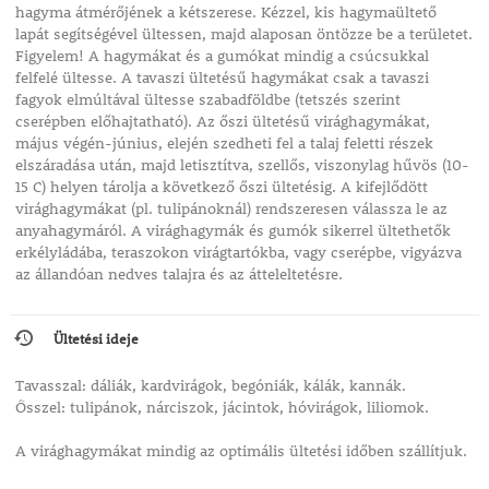
hagyma átmérőjének a kétszerese. Kézzel, kis hagymaültető
lapát segítségével ültessen, majd alaposan öntözze be a területet.
Figyelem! A hagymákat és a gumókat mindig a csúcsukkal
felfelé ültesse. A tavaszi ültetésű hagymákat csak a tavaszi
fagyok elmúltával ültesse szabadföldbe (tetszés szerint
cserépben előhajtatható). Az őszi ültetésű virághagymákat,
május végén-június, elején szedheti fel a talaj feletti részek
elszáradása után, majd letisztítva, szellős, viszonylag hűvös (10-
15 C) helyen tárolja a következő őszi ültetésig. A kifejlődött
virághagymákat (pl. tulipánoknál) rendszeresen válassza le az
anyahagymáról. A virághagymák és gumók sikerrel ültethetők
erkélyládába, teraszokon virágtartókba, vagy cserépbe, vigyázva
az állandóan nedves talajra és az átteleltetésre.
Ültetési ideje
Tavasszal: dáliák, kardvirágok, begóniák, kálák, kannák.
Ősszel: tulipánok, nárciszok, jácintok, hóvirágok, liliomok.
A virághagymákat mindig az optimális ültetési időben szállítjuk.