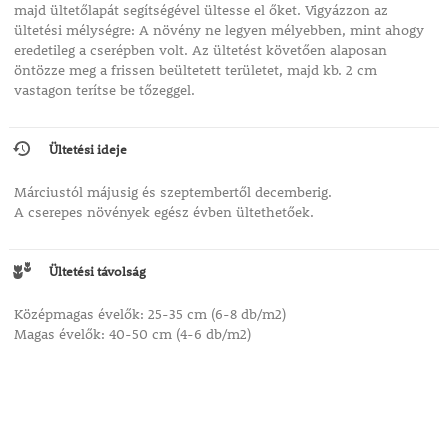
majd ültetőlapát segítségével ültesse el őket. Vigyázzon az
ültetési mélységre: A növény ne legyen mélyebben, mint ahogy
eredetileg a cserépben volt. Az ültetést követően alaposan
öntözze meg a frissen beültetett területet, majd kb. 2 cm
vastagon terítse be tőzeggel.
Ültetési ideje
Márciustól májusig és szeptembertől decemberig.
A cserepes növények egész évben ültethetőek.
Ültetési távolság
Középmagas évelők: 25-35 cm (6-8 db/m2)
Magas évelők: 40-50 cm (4-6 db/m2)