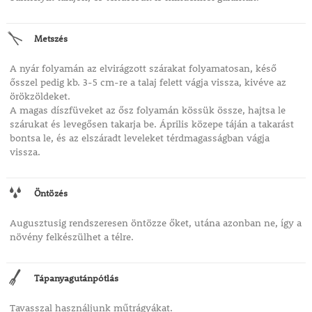
Metszés
A nyár folyamán az elvirágzott szárakat folyamatosan, késő
ősszel pedig kb. 3-5 cm-re a talaj felett vágja vissza, kivéve az
örökzöldeket.
A magas díszfüveket az ősz folyamán kössük össze, hajtsa le
szárukat és levegősen takarja be. Április közepe táján a takarást
bontsa le, és az elszáradt leveleket térdmagasságban vágja
vissza.
Öntözés
Augusztusig rendszeresen öntözze őket, utána azonban ne, így a
növény felkészülhet a télre.
Tápanyagutánpótlás
Tavasszal használjunk műtrágyákat.