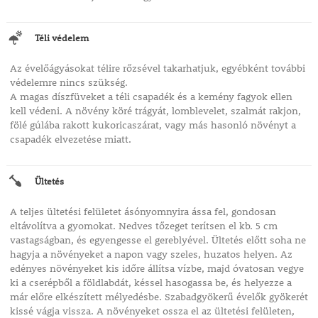
Téli védelem
Az évelőágyásokat télire rőzsével takarhatjuk, egyébként további
védelemre nincs szükség.
A magas díszfüveket a téli csapadék és a kemény fagyok ellen
kell védeni. A növény köré trágyát, lomblevelet, szalmát rakjon,
fölé gúlába rakott kukoricaszárat, vagy más hasonló növényt a
csapadék elvezetése miatt.
Ültetés
A teljes ültetési felületet ásónyomnyira ássa fel, gondosan
eltávolítva a gyomokat. Nedves tőzeget terítsen el kb. 5 cm
vastagságban, és egyengesse el gereblyével. Ültetés előtt soha ne
hagyja a növényeket a napon vagy szeles, huzatos helyen. Az
edényes növényeket kis időre állítsa vízbe, majd óvatosan vegye
ki a cserépből a földlabdát, késsel hasogassa be, és helyezze a
már előre elkészített mélyedésbe. Szabadgyökerű évelők gyökerét
kissé vágja vissza. A növényeket ossza el az ültetési felületen,