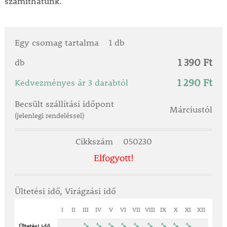
számíthatunk.
Egy csomag tartalma
1 db
1 390 Ft
db
1 290 Ft
Kedvezményes ár 3 darabtól
Becsült szállítási időpont
Márciustól
(jelenlegi rendeléssel)
Cikkszám
050230
Elfogyott!
Ültetési idő, Virágzási idő
I
II
III
IV
V
VI
VII
VIII
IX
X
XI
XII
Ültetési idő