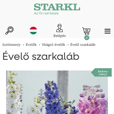
Belépés
0
Sortimenty
Évelők
Virágzó évelők
Évelő szarkaláb
Évelő szarkaláb
Kedvez-
mény!