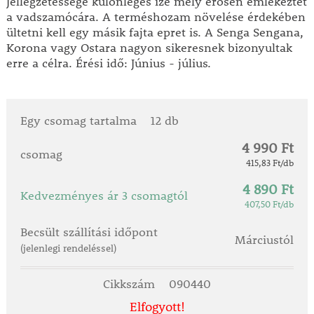
Jellegzetessége különleges íze mely erősen emlékeztet
a vadszamócára. A terméshozam növelése érdekében
ültetni kell egy másik fajta epret is. A Senga Sengana,
Korona vagy Ostara nagyon sikeresnek bizonyultak
erre a célra. Érési idő: Június - július.
Egy csomag tartalma
12 db
4 990 Ft
csomag
415,83 Ft/db
4 890 Ft
Kedvezményes ár 3 csomagtól
407,50 Ft/db
Becsült szállítási időpont
Márciustól
(jelenlegi rendeléssel)
Cikkszám
090440
Elfogyott!