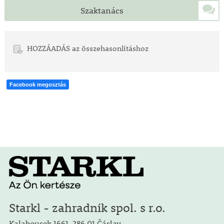
Szaktanács
HOZZÁADÁS az összehasonlításhoz
Facebook megosztás
Starkl - zahradník spol. s r.o.
Kalabousek 1661, 286 01 Čáslav