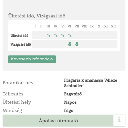
Ültetési idő, Virágzási idő
I
II
III
IV
V
VI
VII
VIII
IX
X
XI
XII
Ültetési idő
Virágzási idő
Kevesebb információ
Fragaria x ananassa 'Mieze
Botanikai név
Schindler'
Téliesítés
Fagytűrő
Ültetési hely
Napos
Minőség
frigo
Ápolási útmutató