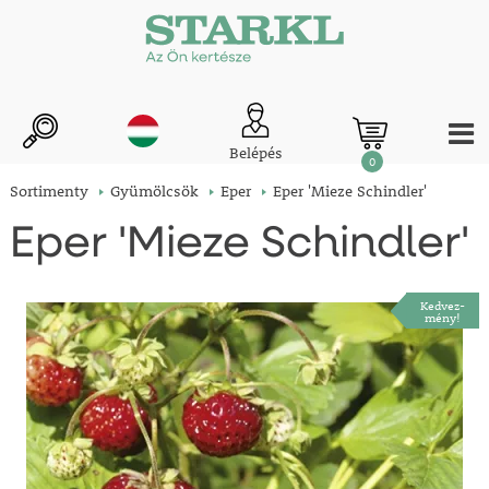
Belépés
0
Sortimenty
Gyümölcsök
Eper
Eper 'Mieze Schindler'
Eper 'Mieze Schindler'
Kedvez-
mény!