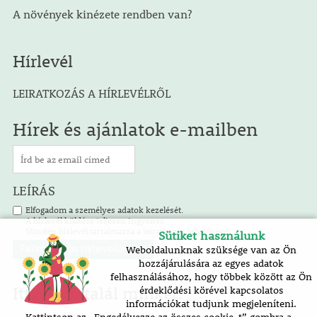
A növények kinézete rendben van?
Hírlevél
LEIRATKOZÁS A HÍRLEVÉLRŐL
Hírek és ajánlatok e-mailben
LEÍRÁS
Elfogadom a személyes adatok kezelését.
A hírlevél küldése teljesen ingyenes.
Minden hírlevél tartalmazza a leiratkozás lehetőségét.
Sütiket használunk
Weboldalunknak szüksége van az Ön
hozzájárulására az egyes adatok
felhasználásához, hogy többek között az Ön
Itt is megtalál minket!
érdeklődési körével kapcsolatos
információkat tudjunk megjeleníteni.