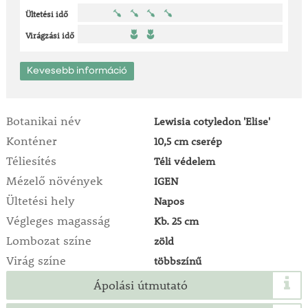
Ültetési idő
Virágzási idő
Kevesebb információ
Botanikai név
Lewisia cotyledon 'Elise'
Konténer
10,5 cm cserép
Téliesítés
Téli védelem
Mézelő növények
IGEN
Ültetési hely
Napos
Végleges magasság
Kb. 25 cm
Lombozat színe
zöld
Virág színe
többszínű
Ápolási útmutató