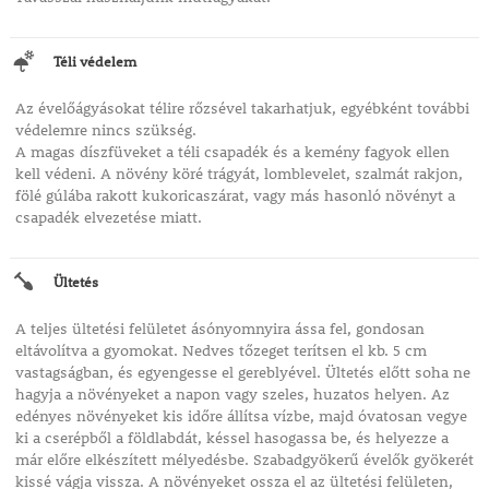
Téli védelem
Az évelőágyásokat télire rőzsével takarhatjuk, egyébként további
védelemre nincs szükség.
A magas díszfüveket a téli csapadék és a kemény fagyok ellen
kell védeni. A növény köré trágyát, lomblevelet, szalmát rakjon,
fölé gúlába rakott kukoricaszárat, vagy más hasonló növényt a
csapadék elvezetése miatt.
Ültetés
A teljes ültetési felületet ásónyomnyira ássa fel, gondosan
eltávolítva a gyomokat. Nedves tőzeget terítsen el kb. 5 cm
vastagságban, és egyengesse el gereblyével. Ültetés előtt soha ne
hagyja a növényeket a napon vagy szeles, huzatos helyen. Az
edényes növényeket kis időre állítsa vízbe, majd óvatosan vegye
ki a cserépből a földlabdát, késsel hasogassa be, és helyezze a
már előre elkészített mélyedésbe. Szabadgyökerű évelők gyökerét
kissé vágja vissza. A növényeket ossza el az ültetési felületen,