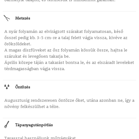
Metszés
A nyár folyamán az elvirágzott szárakat folyamatosan, késő
ősszel pedig kb. 3-5 cm-re a talaj felett vágja vissza, kivéve az
örökzöldeket.
A magas díszfüveket az ősz folyamán kössük össze, hajtsa le
szárukat és levegősen takarja be.
Április közepe táján a takarást bontsa le, és az elszáradt leveleket
térdmagasságban vágja vissza.
Öntözés
Augusztusig rendszeresen öntözze őket, utána azonban ne, így a
növény felkészülhet a télre.
Tápanyagutánpótlás
Tavasszal használjunk műtrágyákat.