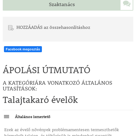
Szaktanács
HOZZÁADÁS az összehasonlításhoz
Facebook megosztás
ÁPOLÁSI ÚTMUTATÓ
A KATEGÓRIÁRA VONATKOZÓ ÁLTALÁNOS
UTASÍTÁSOK:
Talajtakaró évelők
Általános ismertető
Ezek az évelő növények problémamentesen termeszthetők
bármelyik talajon, és téltűrésük is mindenhol garantált.