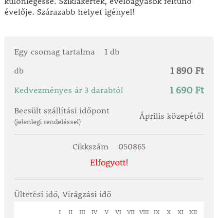
különlegessé. Sziklakertek, évelőágyások feltűnő
évelője. Szárazabb helyet igényel!
Egy csomag tartalma
1 db
1 890 Ft
db
1 690 Ft
Kedvezményes ár 3 darabtól
Becsült szállítási időpont
Április közepétől
(jelenlegi rendeléssel)
Cikkszám
050865
Elfogyott!
Ültetési idő, Virágzási idő
I
II
III
IV
V
VI
VII
VIII
IX
X
XI
XII