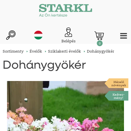
Belépés
0
Sortimenty
Évelők
Sziklakerti évelők
Dohánygyökér
Dohánygyökér
Mézelő
növények
Kedvez-
mény!