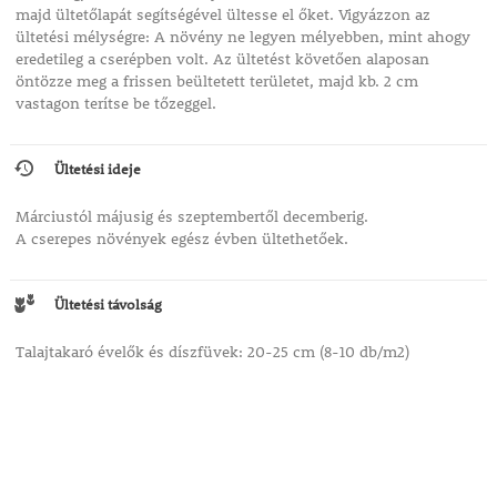
majd ültetőlapát segítségével ültesse el őket. Vigyázzon az
ültetési mélységre: A növény ne legyen mélyebben, mint ahogy
eredetileg a cserépben volt. Az ültetést követően alaposan
öntözze meg a frissen beültetett területet, majd kb. 2 cm
vastagon terítse be tőzeggel.
Ültetési ideje
Márciustól májusig és szeptembertől decemberig.
A cserepes növények egész évben ültethetőek.
Ültetési távolság
Talajtakaró évelők és díszfüvek: 20-25 cm (8-10 db/m2)