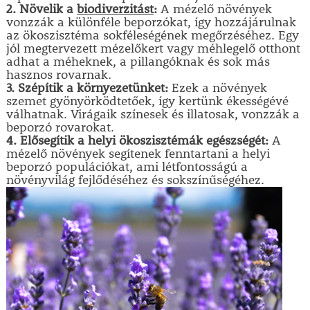
2. Növelik a
biodiverzitást
:
A mézelő növények
vonzzák a különféle beporzókat, így hozzájárulnak
az ökoszisztéma sokféleségének megőrzéséhez. Egy
jól megtervezett mézelőkert vagy méhlegelő otthont
adhat a méheknek, a pillangóknak és sok más
hasznos rovarnak.
3. Szépítik a környezetünket:
Ezek a növények
szemet gyönyörködtetőek, így kertünk ékességévé
válhatnak. Virágaik színesek és illatosak, vonzzák a
beporzó rovarokat.
4. Elősegítik a helyi ökoszisztémák egészségét:
A
mézelő növények segítenek fenntartani a helyi
beporzó populációkat, ami létfontosságú a
növényvilág fejlődéséhez és sokszínűségéhez.