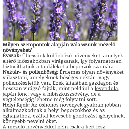
Milyen szempontok alapján válasszunk mézelő
növényeket?
Évszak:
Ültessünk különböző növényeket, amelyek
eltérő időszakokban virágzanak, így folyamatosan
biztosíthatjuk a táplálékot a beporzók számára.
Nektár- és pollenbőség:
Érdemes olyan növényeket
választani, amelyeknek bőséges nektár- vagy
pollenkészletük van. Ezek általában gazdagon és
hosszan virágzó fajták, mint például a
levendula
,
japán lonc
, vagy a
hibiszkuszsövény
, de a
végtelenségig lehetne még folytatni sort.
Helyi fajok:
Az őshonos növények gyakran jobban
alkalmazkodnak a helyi beporzókhoz és az
éghajlathoz, ezáltal kevesebb gondozást igényelnek,
könnyebb nevelni őket.
A mézelő növényekkel nem csak a kert lesz