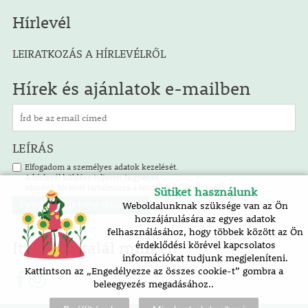
Hírlevél
LEIRATKOZÁS A HÍRLEVÉLRŐL
Hírek és ajánlatok e-mailben
LEÍRÁS
Elfogadom a személyes adatok kezelését.
A hírlevél küldése teljesen ingyenes.
Minden hírlevél tartalmazza a leiratkozás lehetőségét.
Sütiket használunk
Weboldalunknak szüksége van az Ön
hozzájárulására az egyes adatok
felhasználásához, hogy többek között az Ön
Itt is megtalál minket!
érdeklődési körével kapcsolatos
információkat tudjunk megjeleníteni.
Kattintson az „Engedélyezze az összes cookie-t” gombra a
beleegyezés megadásához..