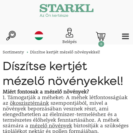
Belépés
0
Sortimenty
Díszítse kertjét mézelő növényekkel!
Díszítse kertjét
mézelő növényekkel!
Miért fontosak a mézelő növények?
1. Támogatják a méheket: A méhek létfontosságúak
az
ökoszisztémánk
szempontjából, mivel a
növények beporzásában vesznek részt, ami
elengedhetetlen az élelmiszer-termeléshez és a
természetes élőhelyek fenntartásához. A méhek
számára a
mézelő növények
biztosítják a szükséges
táplálékot nektár és pollen formájában.