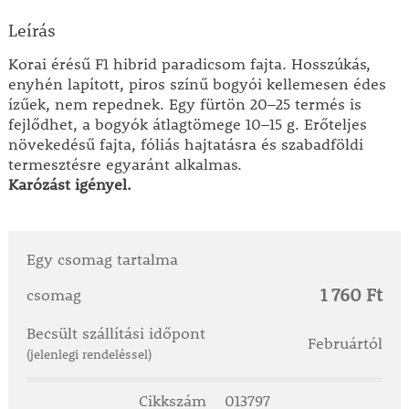
Leírás
Korai érésű F1 hibrid paradicsom fajta. Hosszúkás,
enyhén lapított, piros színű bogyói kellemesen édes
ízűek, nem repednek. Egy fürtön 20–25 termés is
fejlődhet, a bogyók átlagtömege 10–15 g. Erőteljes
növekedésű fajta, fóliás hajtatásra és szabadföldi
termesztésre egyaránt alkalmas.
Karózást igényel.
Egy csomag tartalma
1 760 Ft
csomag
Becsült szállítási időpont
Februártól
(jelenlegi rendeléssel)
Cikkszám
013797