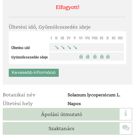
Elfogyott!
Ültetési idő, Gyümölcsszedés ideje
I
II
III
IV
V
VI
VII
VIII
IX
X
XI
XII
Ültetési idő
Gyümölcsszedés ideje
Kevesebb információ
Botanikai név
Solanum lycopersicum L.
Ültetési hely
Napos
Ápolási útmutató
Szaktanács