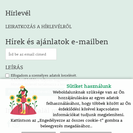
Hírlevél
LEIRATKOZÁS A HÍRLEVÉLRŐL
Hírek és ajánlatok e-mailben
LEÍRÁS
Elfogadom a személyes adatok kezelését.
A hírlevél küldése teljesen ingyenes.
Minden hírlevél tartalmazza a leiratkozás lehetőségét.
Sütiket használunk
Weboldalunknak szüksége van az Ön
hozzájárulására az egyes adatok
felhasználásához, hogy többek között az Ön
Itt is megtalál minket!
érdeklődési körével kapcsolatos
információkat tudjunk megjeleníteni.
Kattintson az „Engedélyezze az összes cookie-t” gombra a
beleegyezés megadásához..