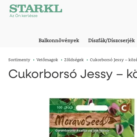
Balkonnövények
Díszfák/Díszcserjék
Sortimenty
Vetőmagok
Zöldségek
Cukorborsó Jessy – köz
Cukorborsó Jessy – k