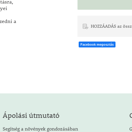
tásra,
lyei
zedni a
HOZZÁADÁS az össz
Facebook megosztás
Ápolási útmutató
Segítség a növények gondozásában
G