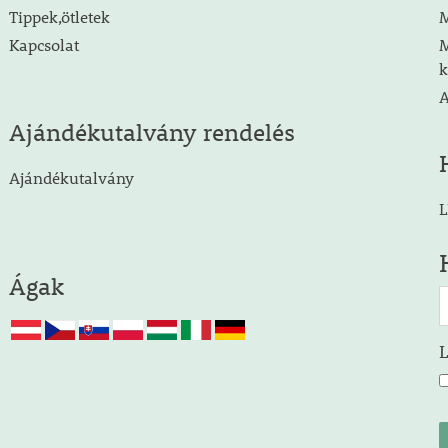
Tippek,ötletek
M
Kapcsolat
M
k
A
Ajándékutalvány rendelés
Ajándékutalvány
L
Ágak