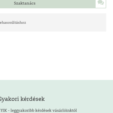
Szaktanács
ehasonlításhoz
Gyakori kérdések
YIK - leggyakoribb kérdések vásárlóinktól