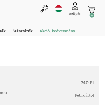
Belépés
0
sák
Szárazárúk
Akció, kedvezmény
a
740 Ft
őpont
Februártól