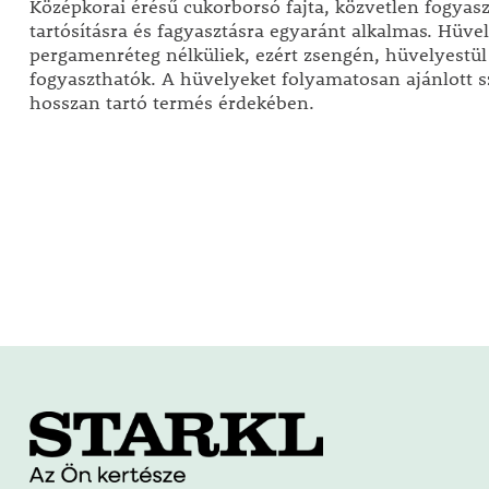
Középkorai érésű cukorborsó fajta, közvetlen fogyasz
tartósításra és fagyasztásra egyaránt alkalmas. Hüve
pergamenréteg nélküliek, ezért zsengén, hüvelyestül
fogyaszthatók. A hüvelyeket folyamatosan ajánlott s
hosszan tartó termés érdekében.