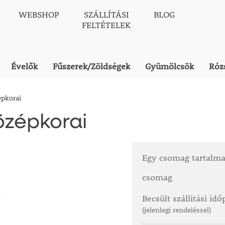
WEBSHOP
SZÁLLÍTÁSI
BLOG
FELTÉTELEK
Évelők
Fűszerek/Zöldségek
Gyümölcsök
Róz
épkorai
özépkorai
Egy csomag tartalm
csomag
Becsült szállítási id
(jelenlegi rendeléssel)