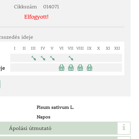
Cikkszám
014071
Elfogyott!
csszedés ideje
I
II
III
IV
V
VI
VII
VIII
IX
X
XI
XII
je
Pisum sativum L.
Napos
Ápolási útmutató