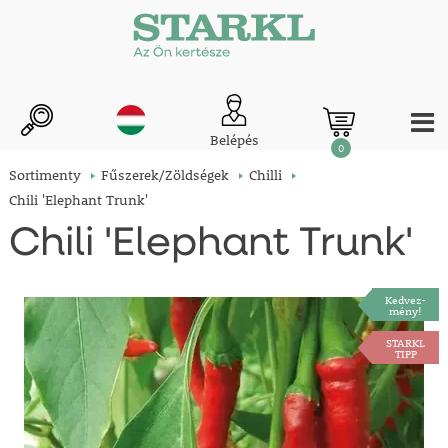
Belépés
0
Sortimenty
Fűszerek/Zöldségek
Chilli
Chili 'Elephant Trunk'
Chili 'Elephant Trunk'
Kedvez-
mény!
STARKL
TIPP