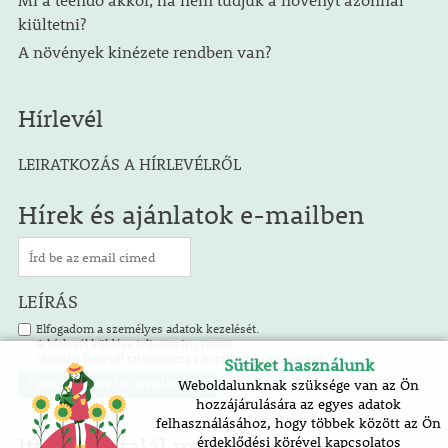
kiültetni?
A növények kinézete rendben van?
Hírlevél
LEIRATKOZÁS A HÍRLEVÉLRŐL
Hírek és ajánlatok e-mailben
LEÍRÁS
Elfogadom a személyes adatok kezelését.
A hírlevél küldése teljesen ingyenes.
Minden hírlevél tartalmazza a leiratkozás lehetőségét.
Sütiket használunk
Weboldalunknak szüksége van az Ön
hozzájárulására az egyes adatok
felhasználásához, hogy többek között az Ön
Itt is megtalál minket!
érdeklődési körével kapcsolatos