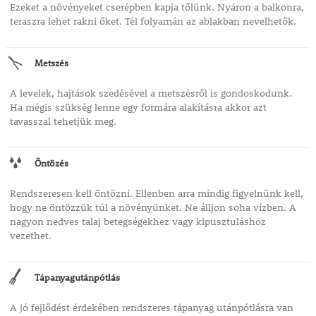
Ezeket a növényeket cserépben kapja tőlünk. Nyáron a balkonra,
teraszra lehet rakni őket. Tél folyamán az ablakban nevelhetők.
Metszés
A levelek, hajtások szedésével a metszésről is gondoskodunk.
Ha mégis szükség lenne egy formára alakításra akkor azt
tavasszal tehetjük meg.
Öntözés
Rendszeresen kell öntözni. Ellenben arra mindig figyelnünk kell,
hogy ne öntözzük túl a növényünket. Ne álljon soha vízben. A
nagyon nedves talaj betegségekhez vagy kipusztuláshoz
vezethet.
Tápanyagutánpótlás
A jó fejlődést érdekében rendszeres tápanyag utánpótlásra van