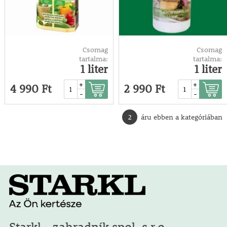
Csomag
Csomag
tartalma:
tartalma:
1 liter
1 liter
+
+
4 990 Ft
2 990 Ft
-
-
2
áru ebben a kategóriában
Starkl - zahradník spol. s r.o.