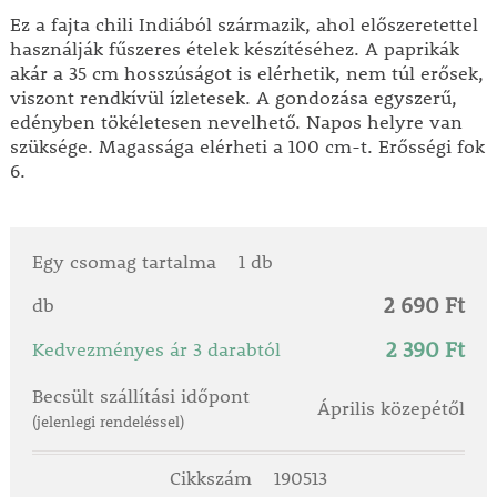
Ez a fajta chili Indiából származik, ahol előszeretettel
használják fűszeres ételek készítéséhez. A paprikák
akár a 35 cm hosszúságot is elérhetik, nem túl erősek,
viszont rendkívül ízletesek. A gondozása egyszerű,
edényben tökéletesen nevelhető. Napos helyre van
szüksége. Magassága elérheti a 100 cm-t. Erősségi fok
6.
Egy csomag tartalma
1 db
2 690 Ft
db
2 390 Ft
Kedvezményes ár 3 darabtól
Becsült szállítási időpont
Április közepétől
(jelenlegi rendeléssel)
Cikkszám
190513