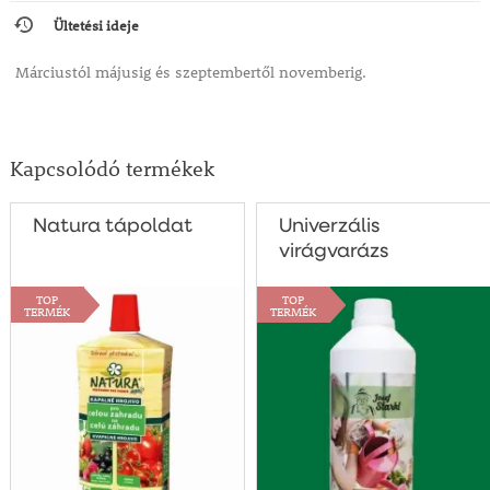
Ültetési ideje
Márciustól májusig és szeptembertől novemberig.
Kapcsolódó termékek
Natura tápoldat
Univerzális
virágvarázs
TOP
TOP
TERMÉK
TERMÉK