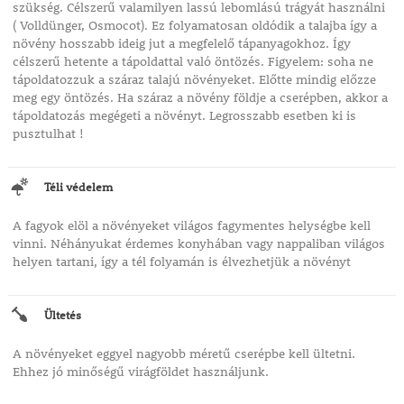
szükség. Célszerű valamilyen lassú lebomlású trágyát használni
( Volldünger, Osmocot). Ez folyamatosan oldódik a talajba így a
növény hosszabb ideig jut a megfelelő tápanyagokhoz. Így
célszerű hetente a tápoldattal való öntözés. Figyelem: soha ne
tápoldatozzuk a száraz talajú növényeket. Előtte mindig előzze
meg egy öntözés. Ha száraz a növény földje a cserépben, akkor a
tápoldatozás megégeti a növényt. Legrosszabb esetben ki is
pusztulhat !
Téli védelem
A fagyok elöl a növényeket világos fagymentes helységbe kell
vinni. Néhányukat érdemes konyhában vagy nappaliban világos
helyen tartani, így a tél folyamán is élvezhetjük a növényt
Ültetés
A növényeket eggyel nagyobb méretű cserépbe kell ültetni.
Ehhez jó minőségű virágföldet használjunk.