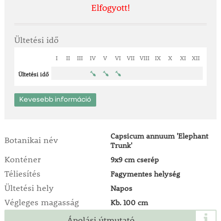
Elfogyott!
Ültetési idő
I
II
III
IV
V
VI
VII
VIII
IX
X
XI
XII
Ültetési idő
Kevesebb információ
Capsicum annuum 'Elephant
Botanikai név
Trunk'
Konténer
9x9 cm cserép
Téliesítés
Fagymentes helység
Ültetési hely
Napos
Végleges magasság
Kb. 100 cm
Ápolási útmutató