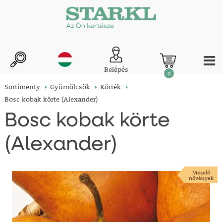
Belépés
0
Sortimenty
Gyümölcsök
Körték
Bosc kobak körte (Alexander)
Bosc kobak körte
(Alexander)
Mézelő
növények