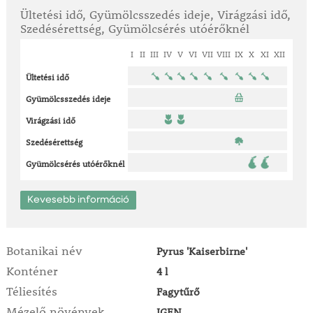
Ültetési idő, Gyümölcsszedés ideje, Virágzási idő,
Szedésérettség, Gyümölcsérés utóérőknél
I
II
III
IV
V
VI
VII
VIII
IX
X
XI
XII
Ültetési idő
Gyümölcsszedés ideje
Virágzási idő
Szedésérettség
Gyümölcsérés utóérőknél
Kevesebb információ
Botanikai név
Pyrus 'Kaiserbirne'
Konténer
4 l
Téliesítés
Fagytűrő
Mézelő növények
IGEN