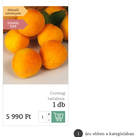
Mézelő
növények
STARKL
TIPP
Csomag
tartalma:
1 db
+
5 990 Ft
-
1
áru ebben a kategóriában