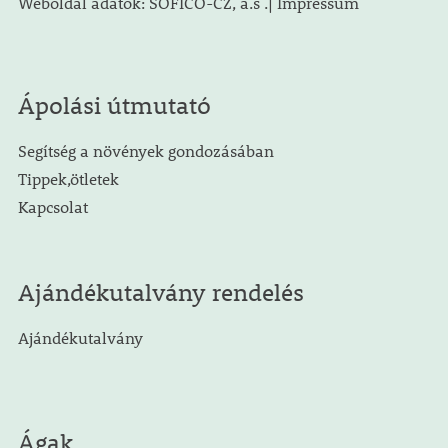
Weboldal adatok: SOFICO-CZ, a.s .| Impressum
Ápolási útmutató
Segítség a növények gondozásában
Tippek,ötletek
Kapcsolat
Ajándékutalvány rendelés
Ajándékutalvány
Ágak