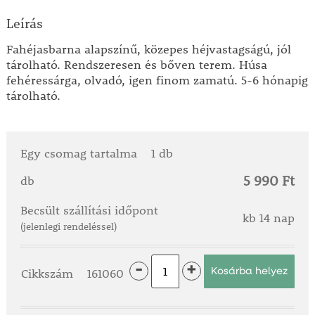
Leírás
Fahéjasbarna alapszínű, közepes héjvastagságú, jól
tárolható. Rendszeresen és bőven terem. Húsa
fehéressárga, olvadó, igen finom zamatú. 5-6 hónapig
tárolható.
Egy csomag tartalma
1 db
5 990 Ft
db
Becsült szállítási időpont
kb 14 nap
(jelenlegi rendeléssel)
-
+
Cikkszám
161060