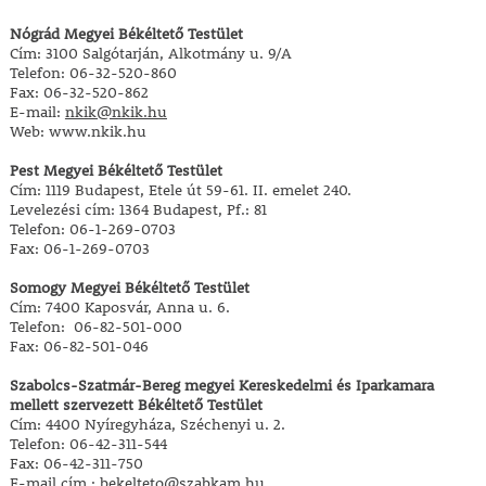
Nógrád Megyei Békéltető Testület
Cím: 3100 Salgótarján, Alkotmány u. 9/A
Telefon: 06-32-520-860
Fax: 06-32-520-862
E-mail:
nkik@nkik.hu
Web: www.nkik.hu
Pest Megyei Békéltető Testület
Cím: 1119 Budapest, Etele út 59-61. II. emelet 240.
Levelezési cím: 1364 Budapest, Pf.: 81
Telefon: 06-1-269-0703
Fax: 06-1-269-0703
Somogy Megyei Békéltető Testület
Cím: 7400 Kaposvár, Anna u. 6.
Telefon: 06-82-501-000
Fax: 06-82-501-046
Szabolcs-Szatmár-Bereg megyei Kereskedelmi és Iparkamara
mellett szervezett Békéltető Testület
Cím: 4400 Nyíregyháza, Széchenyi u. 2.
Telefon: 06-42-311-544
Fax: 06-42-311-750
E-mail cím.:
bekelteto@szabkam.hu