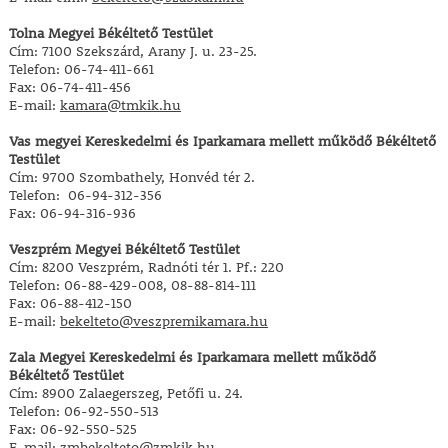
Tolna Megyei Békéltető Testület
Cím: 7100 Szekszárd, Arany J. u. 23-25.
Telefon: 06-74-411-661
Fax: 06-74-411-456
E-mail:
kamara@tmkik.hu
Vas megyei Kereskedelmi és Iparkamara mellett működő Békéltető
Testület
Cím: 9700 Szombathely, Honvéd tér 2.
Telefon: 06-94-312-356
Fax: 06-94-316-936
Veszprém Megyei Békéltető Testület
Cím: 8200 Veszprém, Radnóti tér 1. Pf.: 220
Telefon: 06-88-429-008, 08-88-814-111
Fax: 06-88-412-150
E-mail:
bekelteto@veszpremikamara.hu
Zala Megyei Kereskedelmi és Iparkamara mellett működő
Békéltető Testület
Cím: 8900 Zalaegerszeg, Petőfi u. 24.
Telefon: 06-92-550-513
Fax: 06-92-550-525
E-mail:
zmbekelteto@zmkik.hu