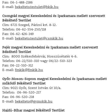
Fax: 06-1-488-2186
E-mail:
bekelteto.testulet@bkik.hu
Csongrád megyei Kereskedelmi és Iparkamara mellett szervezett
Békéltető Testület
Cím: 6721 Szeged, Párizsi krt. 8-12.
Telefon: 06-62-554-250/118
Fax: 06-62-426-149
E-mail:
bekelteto.testulet@csmkik.hu
Fejér megyei Kereskedelmi és Iparkamara mellett szervezett
Békéltető Testület
Cím: 8000 Székesfehérvár, Hosszúsétatér 4-6.
Telefon: 06-22/510-310 vagy 06/22-510-323
Fax: 06-22-510-312
E-mail:
fmkik@fmkik.hu
Győr-Moson-Sopron megyei Kereskedelmi és Iparkamara mellett
működő Békéltető Testület
Cím: 9021 Győr, Szent István út 10/a.
Telefon: 06-96-520-217
Fax: 06-96-520-218
E-mail:
bekelteto@gymskik.hu
Hajdú-Bihar megyei Békéltető Testület