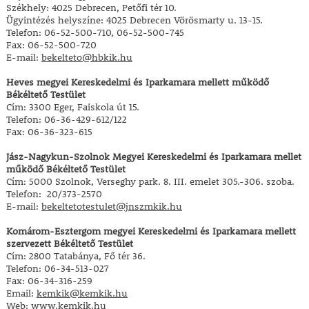
Székhely: 4025 Debrecen, Petőfi tér 10.
Ügyintézés helyszíne: 4025 Debrecen Vörösmarty u. 13-15.
Telefon: 06-52-500-710, 06-52-500-745
Fax: 06-52-500-720
E-mail:
bekelteto@hbkik.hu
Heves megyei Kereskedelmi és Iparkamara mellett működő
Békéltető Testület
Cím: 3300 Eger, Faiskola út 15.
Telefon: 06-36-429-612/122
Fax: 06-36-323-615
Jász-Nagykun-Szolnok Megyei Kereskedelmi és Iparkamara mellet
működő Békéltető Testület
Cím: 5000 Szolnok, Verseghy park. 8. III. emelet 305.-306. szoba.
Telefon: 20/373-2570
E-mail:
bekeltetotestulet@jnszmkik.hu
Komárom-Esztergom megyei Kereskedelmi és Iparkamara mellett
szervezett Békéltető Testület
Cím: 2800 Tatabánya, Fő tér 36.
Telefon: 06-34-513-027
Fax: 06-34-316-259
Email:
kemkik@kemkik.hu
Web: www.kemkik.hu