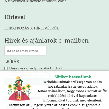
A növények kinézete rendben van?
Hírlevél
LEIRATKOZÁS A HÍRLEVÉLRŐL
Hírek és ajánlatok e-mailben
LEÍRÁS
Elfogadom a személyes adatok kezelését.
A hírlevél küldése teljesen ingyenes.
Minden hírlevél tartalmazza a leiratkozás lehetőségét.
Sütiket használunk
Weboldalunknak szüksége van az Ön
hozzájárulására az egyes adatok
felhasználásához, hogy többek között az Ön
Itt is megtalál minket!
érdeklődési körével kapcsolatos
információkat tudjunk megjeleníteni.
Kattintson az „Engedélyezze az összes cookie-t” gombra a