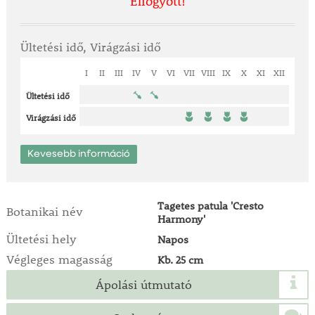
Elfogyott!
Ültetési idő, Virágzási idő
I
II
III
IV
V
VI
VII
VIII
IX
X
XI
XII
Ültetési idő
Virágzási idő
Kevesebb információ
Tagetes patula 'Cresto
Botanikai név
Harmony'
Ültetési hely
Napos
Végleges magasság
Kb. 25 cm
Ápolási útmutató