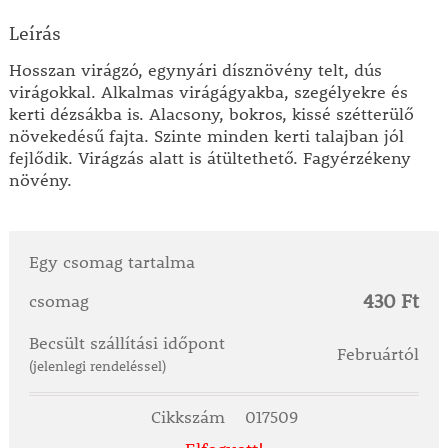
Leírás
Hosszan virágzó, egynyári dísznövény telt, dús
virágokkal. Alkalmas virágágyakba, szegélyekre és
kerti dézsákba is. Alacsony, bokros, kissé szétterülő
növekedésű fajta. Szinte minden kerti talajban jól
fejlődik. Virágzás alatt is átültethető. Fagyérzékeny
növény.
Egy csomag tartalma
430 Ft
csomag
Becsült szállítási időpont
Februártól
(jelenlegi rendeléssel)
Cikkszám
017509