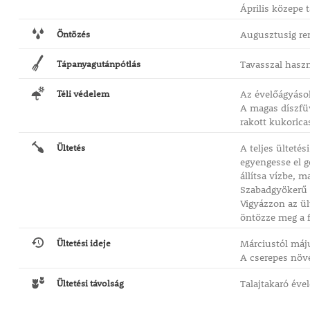
Április közepe t
Öntözés
Augusztusig ren
Tápanyagutánpótlás
Tavasszal hasz
Téli védelem
Az évelőágyások
A magas díszfüv
rakott kukorica
Ültetés
A teljes ülteté
egyengesse el g
állítsa vízbe, 
Szabadgyökerű é
Vigyázzon az ül
öntözze meg a fr
Ültetési ideje
Márciustól máj
A cserepes növ
Ültetési távolság
Talajtakaró éve