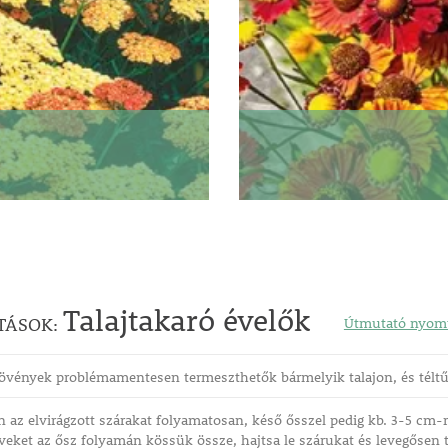
Talajtakaró évelők
TÁSOK:
Útmutató nyomt
övények problémamentesen termeszthetők bármelyik talajon, és téltű
 az elvirágzott szárakat folyamatosan, késő ősszel pedig kb. 3-5 cm-re 
eket az ősz folyamán kössük össze, hajtsa le szárukat és levegősen t