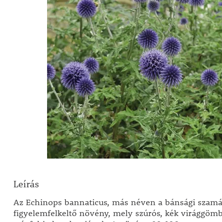
Leírás
Az Echinops bannaticus, más néven a bánsági szamá
figyelemfelkeltő növény, mely szúrós, kék virággömbj