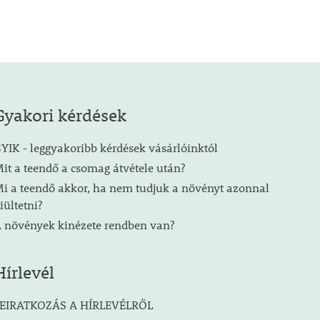
Gyakori kérdések
YIK - leggyakoribb kérdések vásárlóinktól
it a teendő a csomag átvétele után?
i a teendő akkor, ha nem tudjuk a növényt azonnal
iültetni?
 növények kinézete rendben van?
Hírlevél
EIRATKOZÁS A HÍRLEVÉLRŐL