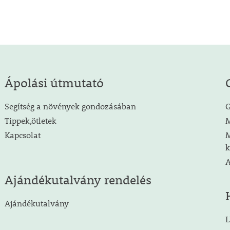
Ápolási útmutató
Segítség a növények gondozásában
G
Tippek,ötletek
M
Kapcsolat
M
k
A
Ajándékutalvány rendelés
Ajándékutalvány
L