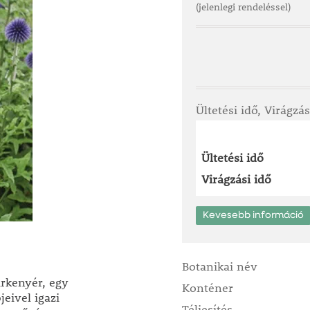
(jelenlegi rendeléssel)
Ültetési idő, Virágzás
Ültetési idő
Virágzási idő
Kevesebb információ
Botanikai név
rkenyér, egy
Konténer
eivel igazi
Téliesítés