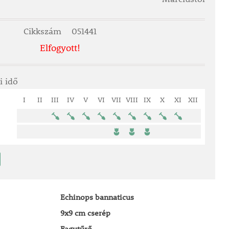
Cikkszám
051441
Elfogyott!
i idő
I
II
III
IV
V
VI
VII
VIII
IX
X
XI
XII
Echinops bannaticus
9x9 cm cserép
Fagytűrő