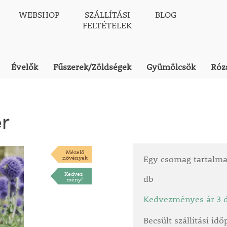
WEBSHOP
SZÁLLÍTÁSI
BLOG
FELTÉTELEK
Évelők
Fűszerek/Zöldségek
Gyümölcsök
Róz
r
Mézelő
növények
Egy csomag tartalm
Kedvez-
db
mény!
Kedvezményes ár 3 d
Becsült szállítási id