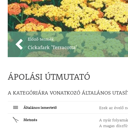
Előző termék
Cickafark 'Terracotta'
ÁPOLÁSI ÚTMUTATÓ
A KATEGÓRIÁRA VONATKOZÓ ÁLTALÁNOS UTASÍ
Általános ismertető
Ezek az évelő n
Metszés
A nyár folyamán
A magas díszfüv