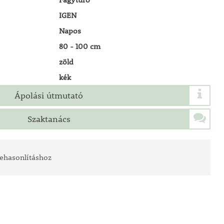
IGEN
Napos
80 - 100 cm
zöld
kék
Ápolási útmutató
Szaktanács
ehasonlításhoz