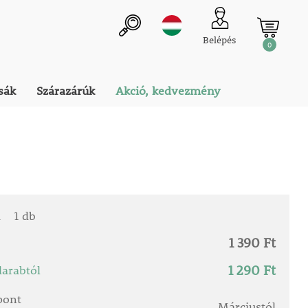
Belépés
0
sák
Szárazárúk
Akció, kedvezmény
a
1 db
1 390 Ft
1 290 Ft
arabtól
őpont
Márciustól