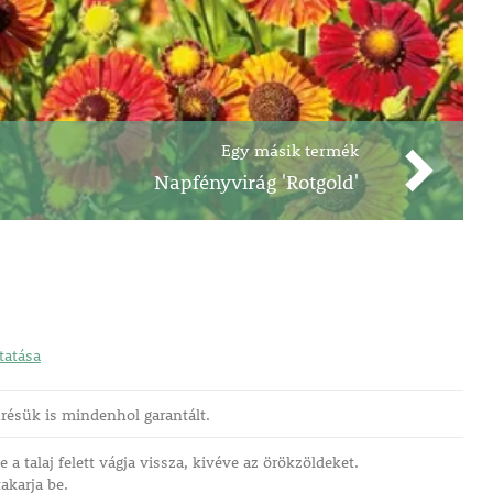
Egy másik termék
Napfényvirág 'Rotgold'
atása
résük is mindenhol garantált.
a talaj felett vágja vissza, kivéve az örökzöldeket.
akarja be.