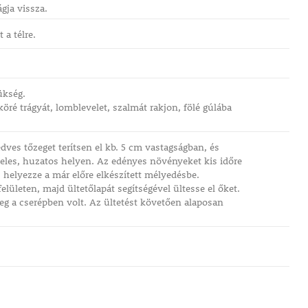
gja vissza.
a télre.
ükség.
öré trágyát, lomblevelet, szalmát rakjon, fölé gúlába
dves tőzeget terítsen el kb. 5 cm vastagságban, és
zeles, huzatos helyen. Az edényes növényeket kis időre
s helyezze a már előre elkészített mélyedésbe.
lületen, majd ültetőlapát segítségével ültesse el őket.
eg a cserépben volt. Az ültetést követően alaposan