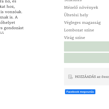
ra nő, és
kat hoz,
Mézelő növények
is vonzóak.
Ültetési hely
knak is. A
lőhelyet
Végleges magasság
és gondozást
Lombozat színe
jó
Virág színe
rtbe vagy más,
yedülálló
ültessen mellé
tos színek még
HOZZÁADÁS az össz
Facebook megosztás