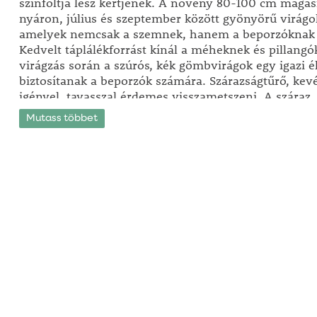
színfoltja lesz kertjének. A növény 80-100 cm magas
nyáron, július és szeptember között gyönyörű virágo
amelyek nemcsak a szemnek, hanem a beporzóknak 
Kedvelt táplálékforrást kínál a méheknek és pillangó
virágzás során a szúrós, kék gömbvirágok egy igazi é
biztosítanak a beporzók számára. Szárazságtűrő, kev
igényel, tavasszal érdemes visszametszeni. A száraz, 
vízelvezetésű talajokat kedveli. Ültethetjük sziklake
Mutass többet
szárazságtűrő növények mellé, ahol a kék virágok eg
látványt nyújtanak.
Tipp:
Ha szeretné kiemelni a kék virágok szépségét, 
fehér vagy világos színű virágokat, hogy a kontrasz
inkább érvényesüljenek.