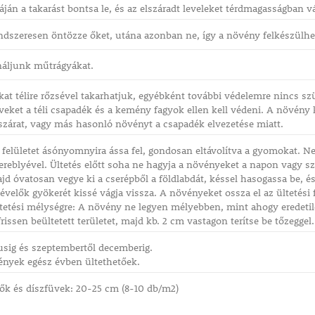
áján a takarást bontsa le, és az elszáradt leveleket térdmagasságban vá
dszeresen öntözze őket, utána azonban ne, így a növény felkészülhet 
náljunk műtrágyákat.
at télire rőzsével takarhatjuk, egyébként további védelemre nincs sz
eket a téli csapadék és a kemény fagyok ellen kell védeni. A növény k
szárat, vagy más hasonló növényt a csapadék elvezetése miatt.
si felületet ásónyomnyira ássa fel, gondosan eltávolítva a gyomokat. Ne
ereblyével. Ültetés előtt soha ne hagyja a növényeket a napon vagy s
majd óvatosan vegye ki a cserépből a földlabdát, késsel hasogassa be, é
velők gyökerét kissé vágja vissza. A növényeket ossza el az ültetési fe
tetési mélységre: A növény ne legyen mélyebben, mint ahogy eredetil
issen beültetett területet, majd kb. 2 cm vastagon terítse be tőzeggel.
usig és szeptembertől decemberig.
ények egész évben ültethetőek.
lők és díszfüvek: 20-25 cm (8-10 db/m2)