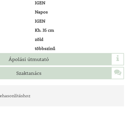
IGEN
Napos
IGEN
Kb. 35 cm
zöld
többszínű
Ápolási útmutató
Szaktanács
ehasonlításhoz