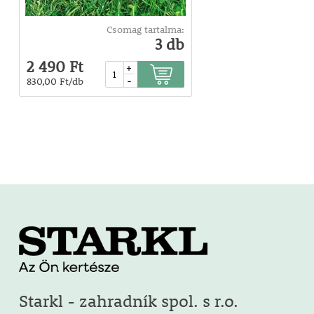
Csomag tartalma:
3 db
2 490 Ft
+
-
830,00 Ft/db
Starkl - zahradník spol. s r.o.