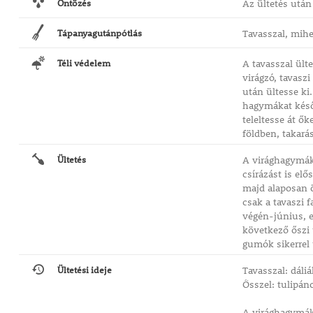
Öntözés
Az ültetés után
Tápanyagutánpótlás
Tavasszal, mihe
Téli védelem
A tavasszal ült
virágzó, tavasz
után ültesse ki.
hagymákat késő 
teleltesse át ők
földben, takará
Ültetés
A virághagymáka
csírázást is el
majd alaposan ö
csak a tavaszi 
végén-június, el
következő őszi 
gumók sikerrel 
Ültetési ideje
Tavasszal: dáli
Ősszel: tulipáno
A virághagymáka