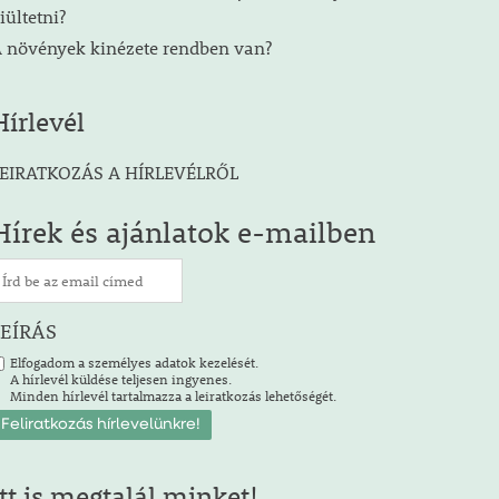
iültetni?
 növények kinézete rendben van?
Hírlevél
EIRATKOZÁS A HÍRLEVÉLRŐL
Hírek és ajánlatok e-mailben
LEÍRÁS
Elfogadom a személyes adatok kezelését.
A hírlevél küldése teljesen ingyenes.
Minden hírlevél tartalmazza a leiratkozás lehetőségét.
Itt is megtalál minket!