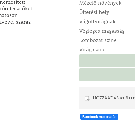
nemesített
Mézelő növények
ón teszi őket
Ültetési hely
matosan
Vágottvirágnak
ivéve, száraz
Végleges magasság
Lombozat színe
Virág színe
HOZZÁADÁS az össz
Facebook megosztás