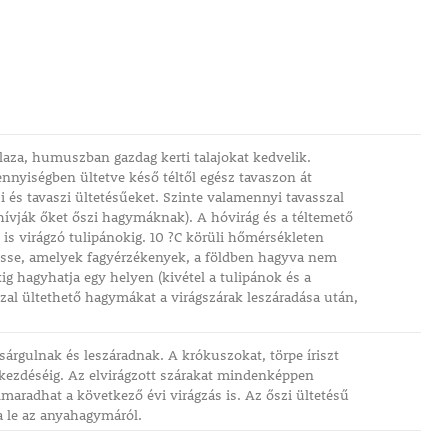
aza, humuszban gazdag kerti talajokat kedvelik.
nnyiségben ültetve késő téltől egész tavaszon át
s tavaszi ültetésűeket. Szinte valamennyi tavasszal
 hívják őket őszi hagymáknak). A hóvirág és a téltemető
 is virágzó tulipánokig. 10 ?C körüli hőmérsékleten
tesse, amelyek fagyérzékenyek, a földben hagyva nem
kig hagyhatja egy helyen (kivétel a tulipánok és a
sszal ültethető hagymákat a virágszárak leszáradása után,
árgulnak és leszáradnak. A krókuszokat, törpe íriszt
gkezdéséig. Az elvirágzott szárakat mindenképpen
lmaradhat a következő évi virágzás is. Az őszi ültetésű
a le az anyahagymáról.