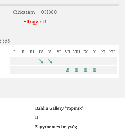
Cikkszám
031880
Elfogyott!
i idő
I
II
III
IV
V
VI
VII
VIII
IX
X
XI
XII
Dahlia Gallery 'Topmix'
II
Fagymentes helység