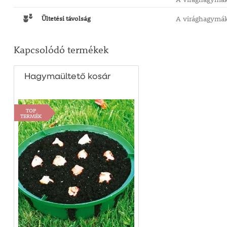
Ültetési távolság
A virághagymáka
Kapcsolódó termékek
Hagymaültető kosár
TOP
TERMÉK