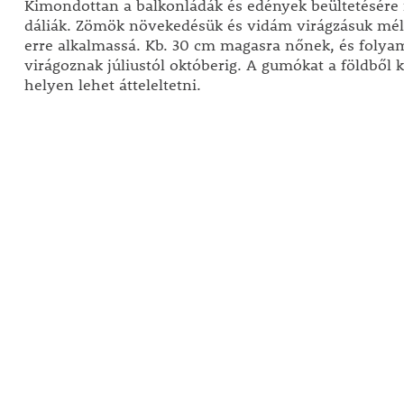
Kimondottan a balkonládák és edények beültetésére 
dáliák. Zömök növekedésük és vidám virágzásuk mélt
erre alkalmassá. Kb. 30 cm magasra nőnek, és folya
virágoznak júliustól októberig. A gumókat a földből k
helyen lehet átteleltetni.