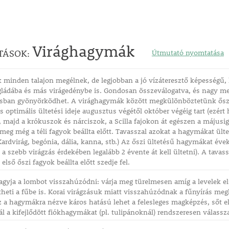
Virághagymák
TÁSOK:
Útmutató nyomtatása
minden talajon megélnek, de legjobban a jó vízáteresztő képességű, l
gládába és más virágedénybe is. Gondosan összeválogatva, és nagy me
sban gyönyörködhet. A virághagymák között megkülönböztetünk őszi é
 optimális ültetési ideje augusztus végétől október végéig tart (ezért
r, majd a krókuszok és nárciszok, a Scilla fajokon át egészen a májusig
eg még a téli fagyok beállta előtt. Tavasszal azokat a hagymákat ül
 Kardvirág, begónia, dália, kanna, stb.) Az őszi ültetésű hagymákat éve
t a szebb virágzás érdekében legalább 2 évente át kell ültetni). A tava
első őszi fagyok beállta előtt szedje fel.
agyja a lombot visszahúzódni: várja meg türelmesen amíg a levelek els
heti a fűbe is. Korai virágzásuk miatt visszahúzódnak a fűnyírás me
isz a hagymákra nézve káros hatású lehet a felesleges magképzés, sőt e
 a kifejlődött fiókhagymákat (pl. tulipánoknál) rendszeresen válassz