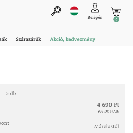
Belépés
0
sák
Szárazárúk
Akció, kedvezmény
a
5 db
4 690 Ft
938,00 Ft/db
őpont
Márciustól