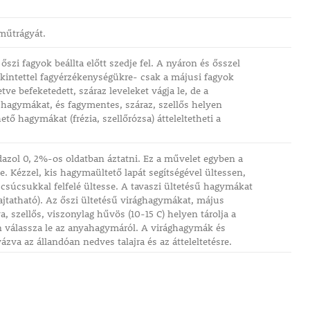
műtrágyát.
szi fagyok beállta előtt szedje fel. A nyáron és ősszel
tekintettel fagyérzékenységükre- csak a májusi fagyok
ve befeketedett, száraz leveleket vágja le, de a
 hagymákat, és fagymentes, száraz, szellős helyen
ető hagymákat (frézia, szellőrózsa) átteleltetheti a
dazol 0, 2%-os oldatban áztatni. Ez a művelet egyben a
e. Kézzel, kis hagymaültető lapát segítségével ültessen,
csúcsukkal felfelé ültesse. A tavaszi ültetésű hagymákat
hajtatható). Az őszi ültetésű virághagymákat, május
va, szellős, viszonylag hűvös (10-15 C) helyen tárolja a
en válassza le az anyahagymáról. A virághagymák és
zva az állandóan nedves talajra és az átteleltetésre.