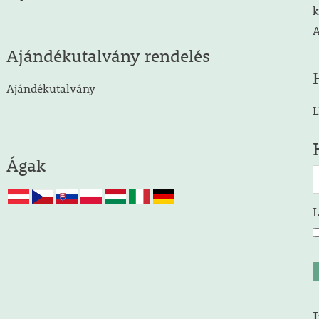
k
A
Ajándékutalvány rendelés
Ajándékutalvány
L
Ágak