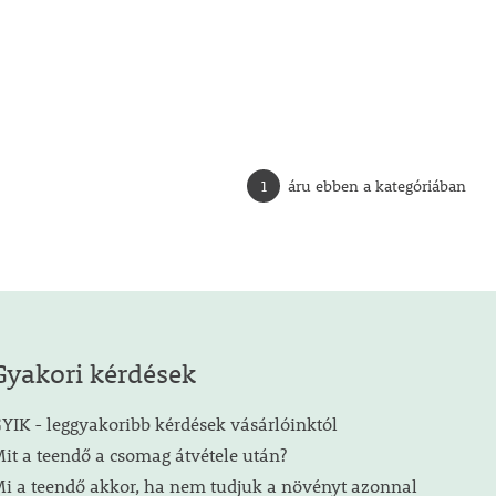
1
áru ebben a kategóriában
Gyakori kérdések
YIK - leggyakoribb kérdések vásárlóinktól
it a teendő a csomag átvétele után?
i a teendő akkor, ha nem tudjuk a növényt azonnal