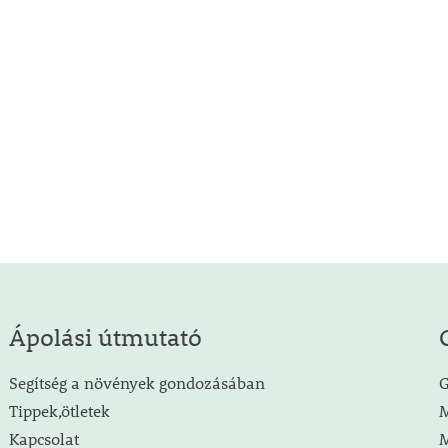
Ápolási útmutató
Segítség a növények gondozásában
G
Tippek,ötletek
M
Kapcsolat
M