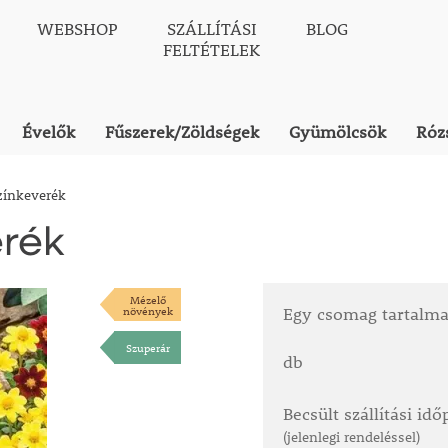
WEBSHOP
SZÁLLÍTÁSI
BLOG
FELTÉTELEK
Évelők
Fűszerek/Zöldségek
Gyümölcsök
Róz
zínkeverék
erék
Mézelő
növények
Egy csomag tartalm
Szuperár
db
Becsült szállítási id
(jelenlegi rendeléssel)