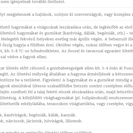
 nem igényelnek további öntözést.
lyt megjelennek a hajtások, szórjon ki szervestrágyát, vagy komplex 
ethető hagymákat a virágszárak leszáradása után, de legkésőbb az első ő
i ültetésű hagymákat és gumókat (kardvirág, dáliák, begóniák, stb.) – 
 Melegebb fekvésű helyeken esetleg már április végén. A bebarnult illet
őszig hagyja a földben érni. Október végén, száraz időben vegye ki a
et, kb. 5-8 ?C-os hőmérsékleten. Az ősszel és tavasszal egyaránt ülteth
ssal védve a fagyok ellen.
t ültetés előtt célszerű a gombabetegségek ellen kb. 3-4 órán át Fun
ősegíti. Az ültetési mélység általában a hagyma átmérőjének a kétszeres
ntözze be a területet. Figyelem! A hagymákat és a gumókat mindig a 
fagyok elmúltával ültesse szabadföldbe (tetszés szerint cserépben elő
ején szedheti fel a talaj feletti részek elszáradása után, majd letisztít
ültetésig. A kifejlődött virághagymákat (pl. tulipánoknál) rendszeres
ültethetők erkélyládába, teraszokon virágtartókba, vagy cserépbe, vigyá
ák, kardvirágok, begóniák, kálák, kannák.
k, nárciszok, jácintok, hóvirágok, liliomok.
t mindig az optimális ültetési időben szállítjuk.