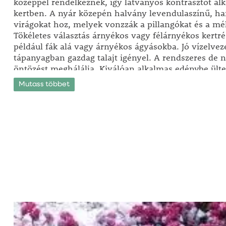
középpel rendelkeznek, így látványos kontrasztot al
kertben. A nyár közepén halvány levendulaszínű, ha
virágokat hoz, melyek vonzzák a pillangókat és a mé
Tökéletes választás árnyékos vagy félárnyékos kertr
például fák alá vagy árnyékos ágyásokba. Jó vízelvez
tápanyagban gazdag talajt igényel. A rendszeres de 
öntözést meghálálja. Kiválóan alkalmas edénybe ültet
teraszokon vagy erkélyeken is szépen díszít. A növé
Mutass többet
kiegészítője lehet más árnyéktűrő növényeknek, min
páfrányok vagy az évelők.
Tipp:
Ha szeretné kiemelni a 'Fireworks' árnyékliliom szép
mellé világos színű virágokat vagy világos levelű nö
hogy a kontrasztos színek még inkább érvényesüljen