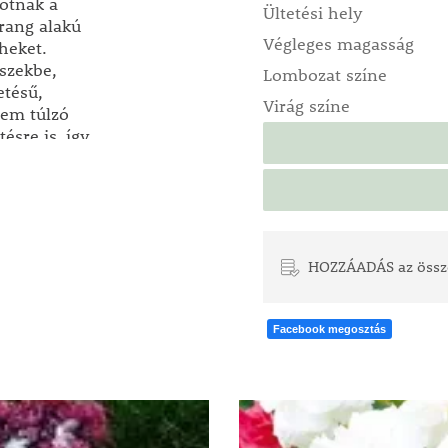
kotnak a
Ültetési hely
rang alakú
Végleges magasság
heket.
észekbe,
Lombozat színe
etésű,
Virág színe
nem túlzó
ésre is, így
ny szép
t például a
ségét, ültessen
HOZZÁADÁS az össz
vényeket,
ek.
Facebook megosztás