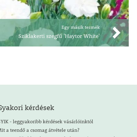
Egy másik termék
Sziklakerti szegfű 'Haytor White'
Gyakori kérdések
YIK - leggyakoribb kérdések vásárlóinktól
it a teendő a csomag átvétele után?