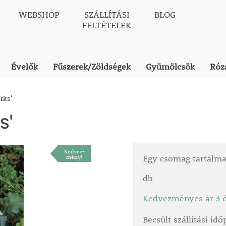
WEBSHOP
SZÁLLÍTÁSI
BLOG
FELTÉTELEK
Évelők
Fűszerek/Zöldségek
Gyümölcsök
Róz
rks'
s'
Kedvez-
mény!
Egy csomag tartalm
db
Kedvezményes ár 3 d
Becsült szállítási id