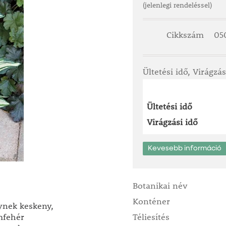
(jelenlegi rendeléssel)
Cikkszám
05
Ültetési idő, Virágzás
Ültetési idő
Virágzási idő
Kevesebb információ
Botanikai név
Konténer
ynek keskeny,
émfehér
Téliesítés