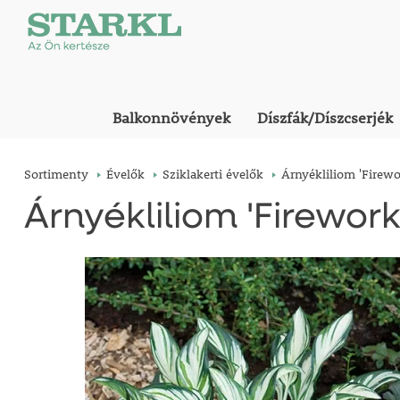
Balkonnövények
Díszfák/Díszcserjék
Sortimenty
Évelők
Sziklakerti évelők
Árnyékliliom 'Firewo
Árnyékliliom 'Firework