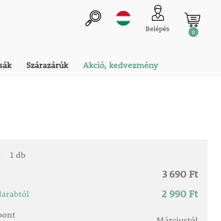
Belépés
0
sák
Szárazárúk
Akció, kedvezmény
a
1 db
3 690 Ft
2 990 Ft
arabtól
őpont
Márciustól