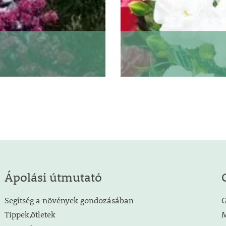
Ápolási útmutató
Segítség a növények gondozásában
G
Tippek,ötletek
M