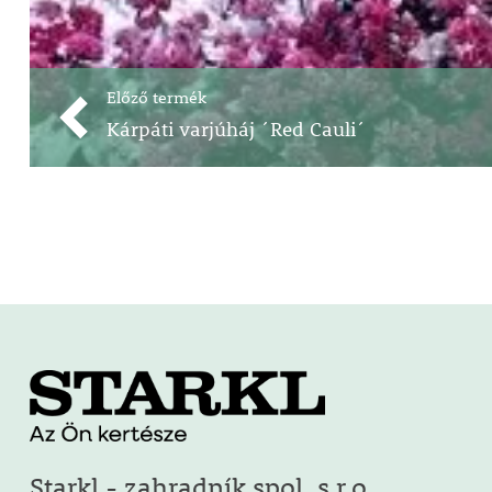
Előző termék
Kárpáti varjúháj ´Red Cauli´
Starkl - zahradník spol. s r.o.