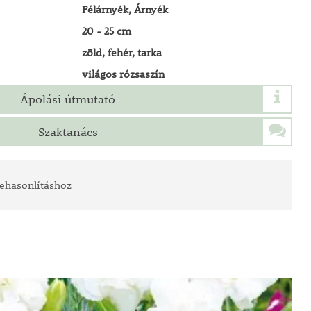
Félárnyék, Árnyék
20 - 25 cm
zöld, fehér, tarka
világos rózsaszín
Ápolási útmutató
Szaktanács
ehasonlításhoz