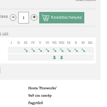
0844
-
+
i idő
I
II
III
IV
V
VI
VII
VIII
IX
X
XI
XII
Hosta 'Fireworks'
9x9 cm cserép
Fagytűrő