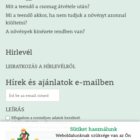
Mit a teendő a csomag átvétele után?
Mi a teendő akkor, ha nem tudjuk a növényt azonnal
kiültetni?
A növények kinézete rendben van?
Hírlevél
LEIRATKOZÁS A HÍRLEVÉLRŐL
Hírek és ajánlatok e-mailben
LEÍRÁS
Elfogadom a személyes adatok kezelését.
A hírlevél küldése teljesen ingyenes.
Minden hírlevél tartalmazza a leiratkozás lehetőségét.
Sütiket használunk
Weboldalunknak szüksége van az Ön