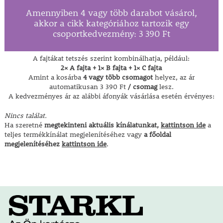
Amennyiben 4 vagy több darabot vásárol,
akkor a cikk kategóriához tartozik egy
csoportkedvezmény: 3 390 Ft
A
fajtákat
tetszés
szerint
kombinálhatja,
például:
2×
A
fajta +
1×
B
fajta +
1×
C
fajta
Amint
a
kosárba
4
vagy
több
csomagot
helyez,
az
ár
automatikusan 3 390 Ft
/
csomag
lesz.
A
kedvezményes
ár
az
alábbi
áfonyák
vásárlása
esetén
érvényes:
Nincs találat.
Ha szeretné
megtekinteni aktuális kínálatunkat,
kattintson ide
a
teljes termékkínálat megjelenítéséhez vagy
a főoldal
megjelenítéséhez
kattintson ide
.