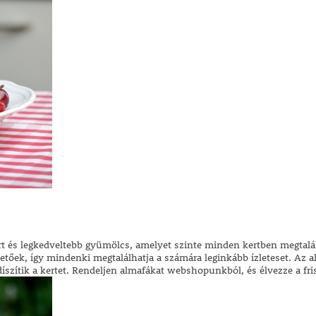
rt és legkedveltebb gyümölcs, amelyet szinte minden kertben megtalá
hetőek, így mindenki megtalálhatja a számára leginkább ízleteset. Az
szítik a kertet. Rendeljen almafákat webshopunkból, és élvezze a fris