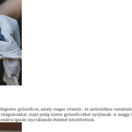
jellegzetes gyümölcse, amely magas vitamin- és antioxidáns-tartalmáva
zi virágzásukkal, majd pedig ízletes gyümölcsöket nyújtanak. A meggy
nálva igazán ínycsiklandó ételeket készíthetünk.