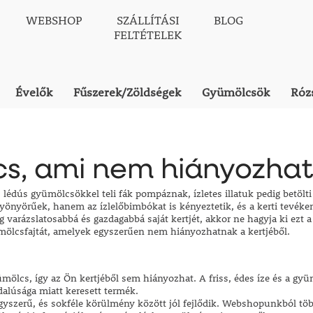
WEBSHOP
SZÁLLÍTÁSI
BLOG
FELTÉTELEK
Évelők
Fűszerek/Zöldségek
Gyümölcsök
Róz
s, ami nem hiányozhat 
s, lédús gyümölcsökkel teli fák pompáznak, ízletes illatuk pedig betölti
yörűek, hanem az ízlelőbimbókat is kényeztetik, és a kerti tevékeny
g varázslatosabbá és gazdagabbá saját kertjét, akkor ne hagyja ki ezt
ölcsfajtát, amelyek egyszerűen nem hiányozhatnak a kertjéből.
mölcs, így az Ön kertjéből sem hiányozhat. A friss, édes íze és a gyü
dalúsága miatt keresett termék.
yszerű, és sokféle körülmény között jól fejlődik. Webshopunkból több