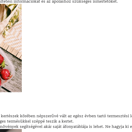
ltetési információkat és az ápoláshoz szükséges ismertetőket.
a kertészek körében népszerűvé vált az egész évben tartó termesztési 
es termésükkel széppé teszik a kertet.
ények segítségével akár saját áfonyatáblája is lehet. Ne hagyja ki e