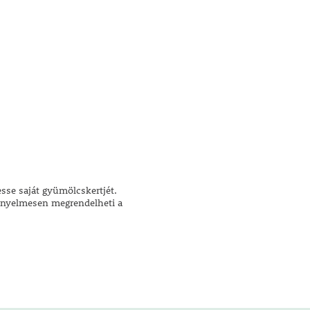
se saját gyümölcskertjét.
Kényelmesen megrendelheti a