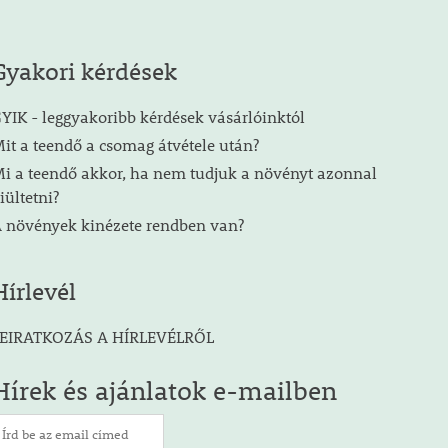
Gyakori kérdések
YIK - leggyakoribb kérdések vásárlóinktól
it a teendő a csomag átvétele után?
i a teendő akkor, ha nem tudjuk a növényt azonnal
iültetni?
 növények kinézete rendben van?
Hírlevél
EIRATKOZÁS A HÍRLEVÉLRŐL
Hírek és ajánlatok e-mailben