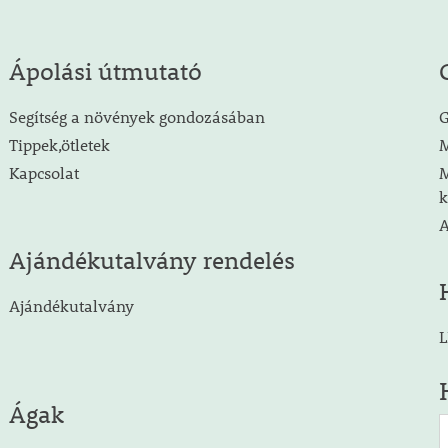
Ápolási útmutató
Segítség a növények gondozásában
G
Tippek,ötletek
M
Kapcsolat
M
k
A
Ajándékutalvány rendelés
Ajándékutalvány
L
Ágak