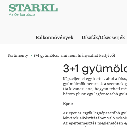
Balkonnövények
Díszfák/Díszcserjék
Sortimenty
3+1 gyümölcs, ami nem hiányozhat kertjéből
3+1 gyümölc
Képzeljen el egy kertet, ahol a fris
gyümölcsök nemcsak a szemnek gyön
Ha kíváncsi arra, hogyan teheti mé
három plusz egy legfontosabb gyüm
Eper:
Az eper az egyik legnépszerűbb gyü
lekvárok elkészítéséhez való sokol
Az epertermesztés meglehetősen eg