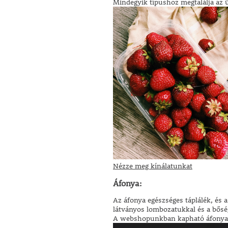
Mindegyik típushoz megtalálja az ü
Nézze meg kínálatunkat
Áfonya:
Az áfonya egészséges táplálék, és 
látványos lombozatukkal és a bőség
A webshopunkban kapható áfonyanöv