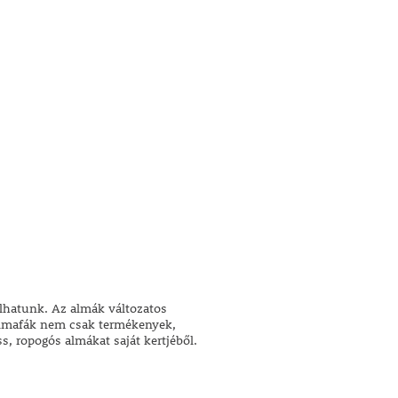
lhatunk. Az almák változatos
 almafák nem csak termékenyek,
s, ropogós almákat saját kertjéből.