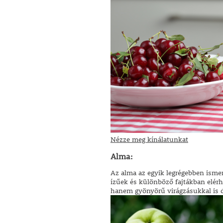
Nézze meg kínálatunkat
Alma:
Az alma az egyik legrégebben isme
ízűek és különböző fajtákban elér
hanem gyönyörű virágzásukkal is dí