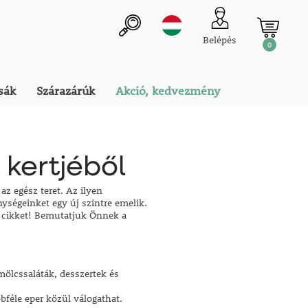
Belépés
0
sák
Szárazárúk
Akció, kedvezmény
kertjéből
 az egész teret. Az ilyen
ségeinket egy új szintre emelik.
 a cikket! Bemutatjuk Önnek a
mölcssaláták, desszertek és
féle eper közül válogathat.