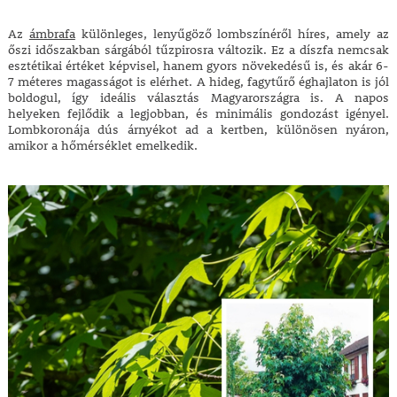
Az
ámbrafa
különleges, lenyűgöző lombszínéről híres, amely az
őszi időszakban sárgából tűzpirosra változik. Ez a díszfa nemcsak
esztétikai értéket képvisel, hanem gyors növekedésű is, és akár 6-
7 méteres magasságot is elérhet. A hideg, fagytűrő éghajlaton is jól
boldogul, így ideális választás Magyarországra is. A napos
helyeken fejlődik a legjobban, és minimális gondozást igényel.
Lombkoronája dús árnyékot ad a kertben, különösen nyáron,
amikor a hőmérséklet emelkedik.