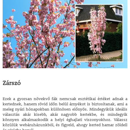
Zárszó
Ezek a gyorsan növekvő fák nemcsak esztétikai értéket adnak a
kertednek, hanem rövid időn belül árnyékot is biztosítanak, ami a
meleg nyári hónapokban különösen előnyös. Mindegyikük ideális
választás akár kisebb, akár nagyobb kertekbe, és mindegyik
könnyen alkalmazkodik a helyi éghajlati viszonyokhoz. Válassz
közülük webáruházunkból, és figyeld, ahogy kerted hamar zöldell