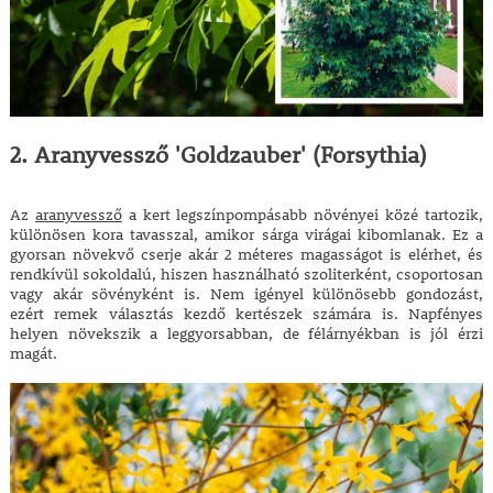
2. Aranyvessző 'Goldzauber' (Forsythia)
Az
aranyvessző
a kert legszínpompásabb növényei közé tartozik,
különösen kora tavasszal, amikor sárga virágai kibomlanak. Ez a
gyorsan növekvő cserje akár 2 méteres magasságot is elérhet, és
rendkívül sokoldalú, hiszen használható szoliterként, csoportosan
vagy akár sövényként is. Nem igényel különösebb gondozást,
ezért remek választás kezdő kertészek számára is. Napfényes
helyen növekszik a leggyorsabban, de félárnyékban is jól érzi
magát.