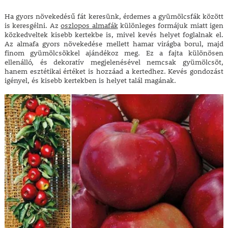
Ha gyors növekedésű fát keresünk, érdemes a gyümölcsfák között
is keresgélni. Az
oszlopos almafák
különleges formájuk miatt igen
közkedveltek kisebb kertekbe is, mivel kevés helyet foglalnak el.
Az almafa gyors növekedése mellett hamar virágba borul, majd
finom gyümölcsökkel ajándékoz meg. Ez a fajta különösen
ellenálló, és dekoratív megjelenésével nemcsak gyümölcsöt,
hanem esztétikai értéket is hozzáad a kertedhez. Kevés gondozást
igényel, és kisebb kertekben is helyet talál magának.