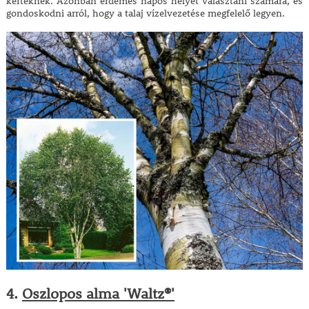
kerteknek. Azonban érdemes napos helyet választani számára, és
gondoskodni arról, hogy a talaj vízelvezetése megfelelő legyen.
4.
Oszlopos alma 'Waltz®'