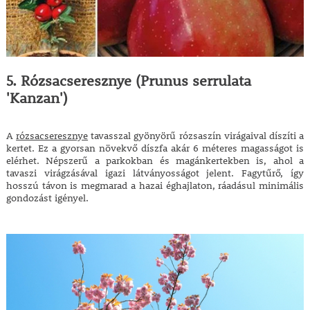
5. Rózsacseresznye (Prunus serrulata
'Kanzan')
A
rózsacseresznye
tavasszal gyönyörű rózsaszín virágaival díszíti a
kertet. Ez a gyorsan növekvő díszfa akár 6 méteres magasságot is
elérhet. Népszerű a parkokban és magánkertekben is, ahol a
tavaszi virágzásával igazi látványosságot jelent. Fagytűrő, így
hosszú távon is megmarad a hazai éghajlaton, ráadásul minimális
gondozást igényel.