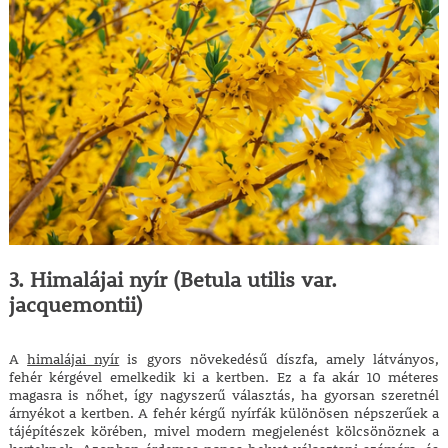
3. Himalájai nyír (Betula utilis var.
jacquemontii)
A
himalájai nyír
is gyors növekedésű díszfa, amely látványos,
fehér kérgével emelkedik ki a kertben. Ez a fa akár 10 méteres
magasra is nőhet, így nagyszerű választás, ha gyorsan szeretnél
árnyékot a kertben. A fehér kérgű nyírfák különösen népszerűek a
tájépítészek körében, mivel modern megjelenést kölcsönöznek a