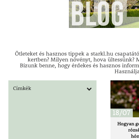
Ötleteket és hasznos tippek a starkl.hu csapatát
kertben? Milyen növényt, hova ültessünk? 
Bízunk benne, hogy érdekes és hasznos inform
Használja
Címkék
18/07
Hogyan go
rózsá
hón