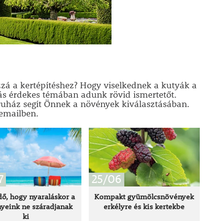
ozzá a kertépítéshez? Hogy viselkednek a kutyák a
ás érdekes témában adunk rövid ismertetőt.
ruház segít Önnek a növények kiválasztásában.
 emailben.
7
25/06
dő, hogy nyaraláskor a
Kompakt gyümölcsnövények
yeink ne száradjanak
erkélyre és kis kertekbe
ki