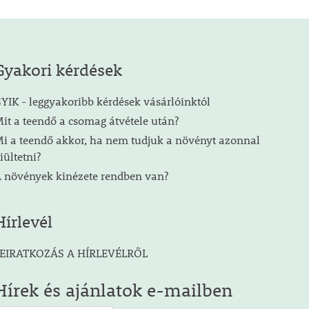
Gyakori kérdések
YIK - leggyakoribb kérdések vásárlóinktól
it a teendő a csomag átvétele után?
i a teendő akkor, ha nem tudjuk a növényt azonnal
iültetni?
 növények kinézete rendben van?
Hírlevél
EIRATKOZÁS A HÍRLEVÉLRŐL
Hírek és ajánlatok e-mailben