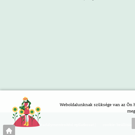
Weboldalunknak szüksége van az Ön ho
meg
Oldaltérkép |
akadálymentesítési nyilatkozat |
cookie-beállításo