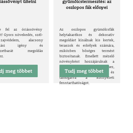
iássövényt ültetni
gyümölcstermesztés: az
oszlopos fák előnyei
ze fel az óriássövény
Az oszlopos gyümölcsfák
it! Gyors növekedés, szél-
helytakarékos és dekoratív
jvédelem, alacsony
megoldást kínálnak kis kertek,
dozási igény és
teraszok és erkélyek számára,
ezetbarát megoldás
miközben bőséges termést
ez.
biztosítanak. Emellett mézelő
növényként hozzájárulnak a
biodiverzitás növeléséhez,
dj meg többet
Tudj meg többet
vonzva a beporzó rovarokat és
támogatva a környezeti
fenntarthatóságot.