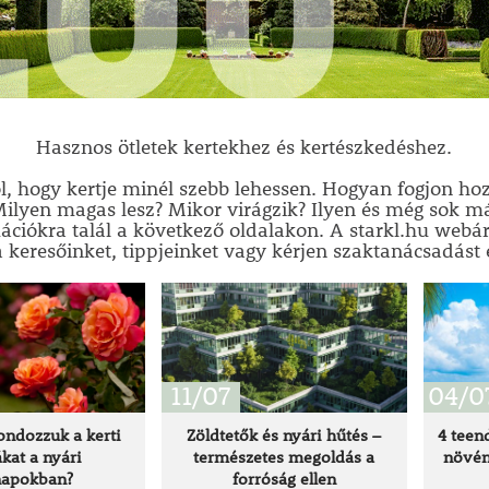
Hasznos ötletek kertekhez és kertészkedéshez.
ól, hogy kertje minél szebb lehessen. Hogyan fogjon h
Milyen magas lesz? Mikor virágzik? Ilyen és még sok m
ációkra talál a következő oldalakon. A starkl.hu webá
 keresőinket, tippjeinket vagy kérjen szaktanácsadást
11/07
04/0
ndozzuk a kerti
Zöldtetők és nyári hűtés –
4 teen
kat a nyári
természetes megoldás a
növén
apokban?
forróság ellen