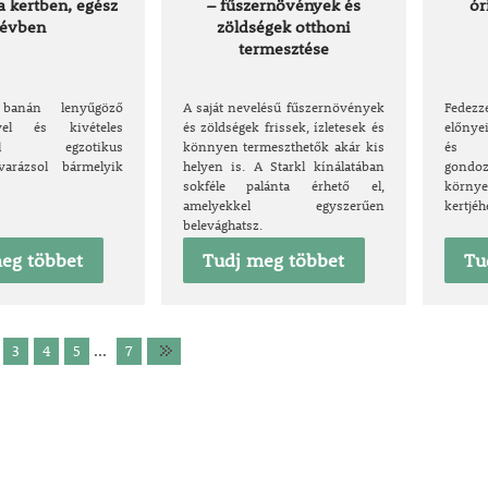
a kertben, egész
– fűszernövények és
ór
évben
zöldségek otthoni
termesztése
 banán lenyűgöző
A saját nevelésű fűszernövények
Fedez
ével és kivételes
és zöldségek frissek, ízletesek és
előnye
sével egzotikus
könnyen termeszthetők akár kis
és za
varázsol bármelyik
helyen is. A Starkl kínálatában
gon
sokféle palánta érhető el,
körny
amelyekkel egyszerűen
kertjéh
belevághatsz.
eg többet
Tudj meg többet
Tu
3
4
5
...
7