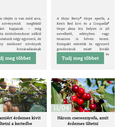
ás idején is van mód arra,
A Mojo Berry® törpe eperfa, a
növényeink megfelelő
Ken’s Red kivi és a Croquella®
látást kapjanak – még
törpe alma kis helyen is jól
ta öntözőrendszer nélkül
nevelhető, edényben vagy
mutatunk négy egyszerű, de
teraszon is bőven terem.
ony módszert növények
Kompakt méretük és egyszerű
i kiszáradásának
gondozásuk miatt kiváló
zésére.
választás kisebb kertekbe és
dj meg többet
Tudj meg többet
erkélyekre.
5
11/04
 amiért érdemes kivit
Három cseresznyefa, amit
ltetni a kertedbe
érdemes ültetni