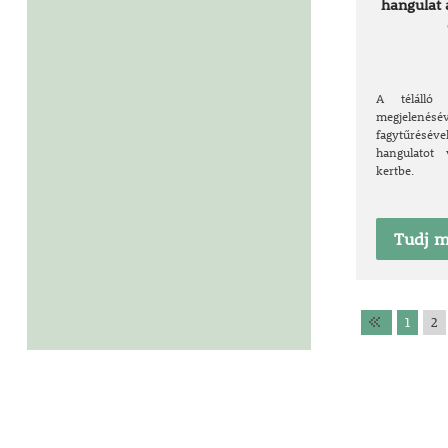
hangulat 
A télálló
megjelenés
fagytűré
hangulatot 
kertbe.
Tudj m
1
2