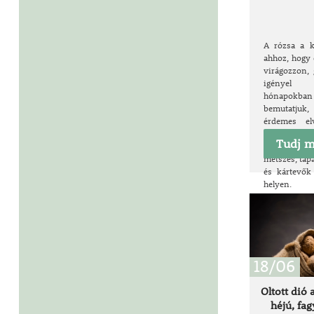
A rózsa a k
ahhoz, hogy
virágozzon, 
igényel 
hónapokban 
bemutatjuk
érdemes el
rózsáink 
Tudj m
szépségén
metszés, táp
és kártevők
helyen.
18/06
Oltott dió 
héjú, fa