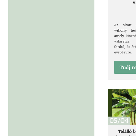
v
Az oltott 
vékony héj
amely kisebb
választás.
fordul, és ér
évről évre.
Tudj m
05/04
Télálló 