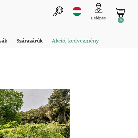
Belépés
0
sák
Szárazárúk
Akció, kedvezmény