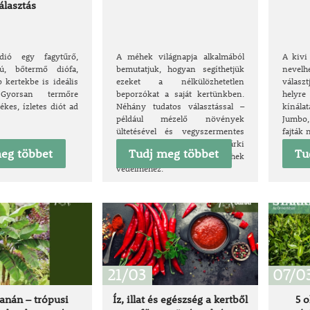
álasztás
dió egy fagytűrő,
A méhek világnapja alkalmából
A kivi
ú, bőtermő diófa,
bemutatjuk, hogyan segíthetjük
nevelh
 kertekbe is ideális
ezeket a nélkülözhetetlen
válasz
 Gyorsan termőre
beporzókat a saját kertünkben.
helyre
tékes, ízletes diót ad
Néhány tudatos választással –
kínála
például mézelő növények
Jumbo,
ültetésével és vegyszermentes
fajták
kertészkedéssel – bárki
bőte
eg többet
Tudj meg többet
Tu
hozzájárulhat a méhek
ízvilág
védelméhez.
21/03
07/0
banán – trópusi
Íz, illat és egészség a kertből
5 