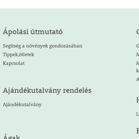
Ápolási útmutató
Segítség a növények gondozásában
G
Tippek,ötletek
M
Kapcsolat
M
k
A
Ajándékutalvány rendelés
Ajándékutalvány
L
Ágak