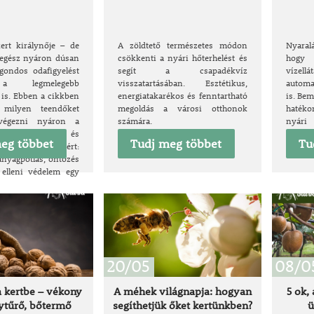
ert királynője – de
A zöldtető természetes módon
Nyaral
 egész nyáron dúsan
csökkenti a nyári hőterhelést és
hogy 
gondos odafigyelést
segít a csapadékvíz
vízel
a legmelegebb
visszatartásában. Esztétikus,
automa
is. Ebben a cikkben
energiatakarékos és fenntartható
is. Be
, milyen teendőket
megoldás a városi otthonok
haték
végezni nyáron a
számára.
nyár
egészségének és
megelő
eg többet
Tudj meg többet
Tu
ek megőrzéséért:
anyagpótlás, öntözés
 elleni védelem egy
20/05
08/0
a kertbe – vékony
A méhek világnapja: hogyan
5 ok,
gytűrő, bőtermő
segíthetjük őket kertünkben?
ü