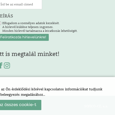
LEÍRÁS
Elfogadom a személyes adatok kezelését.
A hírlevél küldése teljesen ingyenes.
Minden hírlevél tartalmazza a leiratkozás lehetőségét.
Itt is megtalál minket!
az Ön érdeklődési körével kapcsolatos információkat tudjunk
a beleegyezés megadásához..
z összes cookie-t
SOFICO-CZ, a.s.