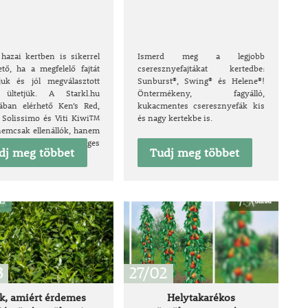
 hazai kertben is sikerrel
Ismerd meg a legjobb
ető, ha a megfelelő fajtát
cseresznyefajtákat kertedbe:
tjuk és jól megválasztott
Sunburst®, Swing® és Helene®!
 ültetjük. A Starkl.hu
Öntermékeny, fagyálló,
tában elérhető Ken’s Red,
kukacmentes cseresznyefák kis
 Solissimo és Viti Kiwi
és nagy kertekbe is.
TM
 nemcsak ellenállók, hanem
rmők és különleges
dj meg többet
Tudj meg többet
úak is.
3
27/02
ok, amiért érdemes
Helytakarékos